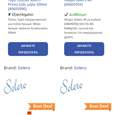
Primo ξύδι μήλο 300ml
[40605055]
[40605090]
✘ Εξαντλημένο
Διαθέσιμο
Τύπος: Υγρό απορρυπαντικό
Χλώρο Solero 4lt με κωδικό
για πιάτα Άρωμα: Μήλο
[40605055] ΚΑΙ ΓΙΑ WC
Χρώμα: πράσινο Συσκευασία:
Καθαρίζει υγιεινά και
300ml
λευκαίνει Για επαγγελματική
χρήση
ΔΙΑΒΆΣΤΕ
ΔΙΑΒΆΣΤΕ
ΠΕΡΙΣΣΌΤΕΡΑ
ΠΕΡΙΣΣΌΤΕΡΑ
Brand:
Solero
Brand:
Solero
Best Deal
Best Deal