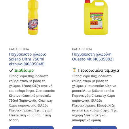
ΚΑΘΑΡΙΣΤΙΚΆ
ΚΑΘΑΡΙΣΤΙΚΆ
Παχύρευστο χλώριο
Παχύρευστη χλωρίνη
Solero Ultra 750ml
Questo 4lt [40605082]
κίτρινο [40605048]
Διαθέσιμο
Περιορισμένα τεμάχια
Τύπος: Υγρό παχύρρευστο
Τύπος: Υγρό παχύρρευστο
καθαριστικό με βάση το
καθαριστικό με βάση το
χλώριο. Εξασφαλίζει υγιεινή
χλώριο. Συσκευασία: Κίτρινο
και καθαριότητα. Συσκευασία:
μπουκάλι με βιδωτό καπάκι
Κίτρινο πλαστικό μπουκάλι
Παραγωγός: Cleanway Χώρα
750ml Παραγωγός: Cleanway
παραγωγής: Ελλάδα
Χώρα παραγωγής: Ελλάδα
Πλεονεκτήματα: Εξασφαλίζει
Πλεονεκτήματα: Έχει ισχυρή
υγιεινή και καθαριότητα. Έχει
λευκαντική και αποσμητική
ισχυρή λευκαντική και
δράση
αποσμητική δράση