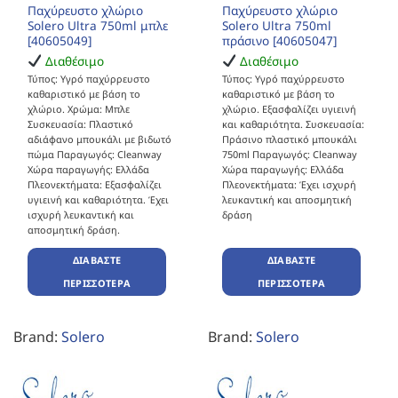
Παχύρευστο χλώριο
Παχύρευστο χλώριο
Solero Ultra 750ml μπλε
Solero Ultra 750ml
[40605049]
πράσινο [40605047]
Διαθέσιμο
Διαθέσιμο
Τύπος: Υγρό παχύρρευστο
Τύπος: Υγρό παχύρρευστο
καθαριστικό με βάση το
καθαριστικό με βάση το
χλώριο. Χρώμα: Μπλε
χλώριο. Εξασφαλίζει υγιεινή
Συσκευασία: Πλαστικό
και καθαριότητα. Συσκευασία:
αδιάφανο μπουκάλι με βιδωτό
Πράσινο πλαστικό μπουκάλι
πώμα Παραγωγός: Cleanway
750ml Παραγωγός: Cleanway
Χώρα παραγωγής: Ελλάδα
Χώρα παραγωγής: Ελλάδα
Πλεονεκτήματα: Εξασφαλίζει
Πλεονεκτήματα: Έχει ισχυρή
υγιεινή και καθαριότητα. Έχει
λευκαντική και αποσμητική
ισχυρή λευκαντική και
δράση
αποσμητική δράση.
ΔΙΑΒΆΣΤΕ
ΔΙΑΒΆΣΤΕ
ΠΕΡΙΣΣΌΤΕΡΑ
ΠΕΡΙΣΣΌΤΕΡΑ
Brand:
Solero
Brand:
Solero