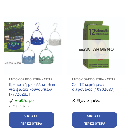
ΕΞΑΝΤΛΗΜΈΝΟ
ΕΝΤΟΜΟΑΠΩΘΗΤΙΚΆ - ΣΊΤΕΣ
ΕΝΤΟΜΟΑΠΩΘΗΤΙΚΆ - ΣΊΤΕΣ
Κρεμαστή μεταλλική θήκη
Σετ 12 κεριά ρεσώ
για φιδάκι κουνουπιών
σιτρονέλας [10902087]
[77726283]
Διαθέσιμο
✘ Εξαντλημένο
φ12,5x 4,5cm
ΔΙΑΒΆΣΤΕ
ΔΙΑΒΆΣΤΕ
ΠΕΡΙΣΣΌΤΕΡΑ
ΠΕΡΙΣΣΌΤΕΡΑ