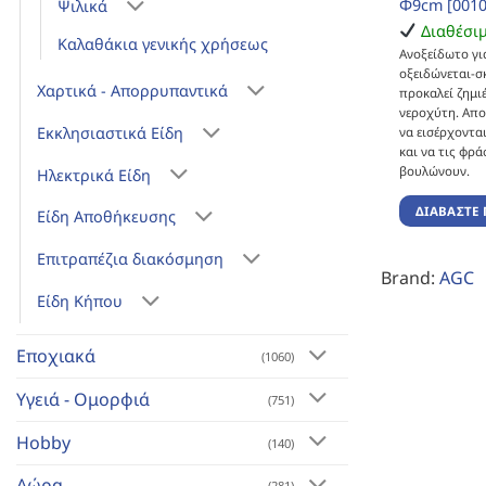
Φ9cm [0010
Ψιλικά
Διαθέσι
Καλαθάκια γενικής χρήσεως
Ανοξείδωτο γι
οξειδώνεται-σ
Χαρτικά - Απορρυπαντικά
προκαλεί ζημι
νεροχύτη. Απο
Εκκλησιαστικά Είδη
να εισέρχοντα
και να τις φρά
βουλώνουν.
Ηλεκτρικά Είδη
ΔΙΑΒΆΣΤΕ 
Είδη Αποθήκευσης
Επιτραπέζια διακόσμηση
Brand:
AGC
Είδη Κήπου
Εποχιακά
(1060)
Υγειά - Ομορφιά
(751)
Hobby
(140)
Δώρα
(281)