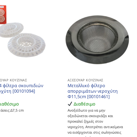
ΟΥΆΡ ΚΟΥΖΊΝΑΣ
ΑΞΕΣΟΥΆΡ ΚΟΥΖΊΝΑΣ
 4 φίλτρα σκουπιδιών
Μεταλλικό φίλτρο
οχύτη [00101094]
απορριμάτων νεροχύτη
Φ11,5cm [00101461]
ιαθέσιμο
Διαθέσιμο
τάσεις:Δ7,5 cm
Ανοξείδωτο για να μην
οξειδώνεται-σκουριάζει και
προκαλεί ζημιές στον
νεροχύτη. Αποτρέπει αντικείμενα
να εισέρχονται στις σωληνώσεις