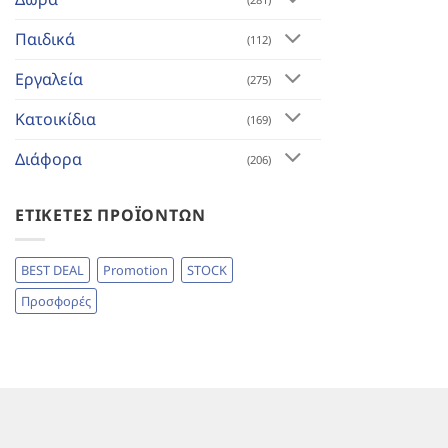
Παιδικά
(112)
Εργαλεία
(275)
Κατοικίδια
(169)
Διάφορα
(206)
ΕΤΙΚΈΤΕΣ ΠΡΟΪΌΝΤΩΝ
BEST DEAL
Promotion
STOCK
Προσφορές