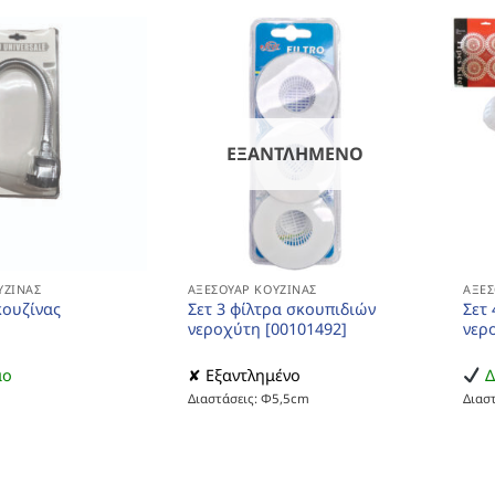
ΕΞΑΝΤΛΗΜΈΝΟ
ΥΖΊΝΑΣ
ΑΞΕΣΟΥΆΡ ΚΟΥΖΊΝΑΣ
ΑΞΕΣ
ουζίνας
Σετ 3 φίλτρα σκουπιδιών
Σετ
νεροχύτη [00101492]
νερ
μο
✘ Εξαντλημένο
Δ
Διαστάσεις: Φ5,5cm
Διασ