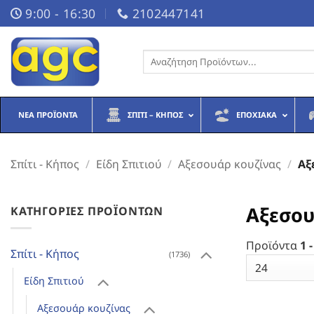
Μετάβαση
9:00 - 16:30
2102447141
στο
περιεχόμενο
Αναζήτηση
για:
ΝΈΑ ΠΡΟΪΌΝΤΑ
ΣΠΊΤΙ – ΚΉΠΟΣ
ΕΠΟΧΙΑΚΆ
Σπίτι - Κήπος
/
Είδη Σπιτιού
/
Αξεσουάρ κουζίνας
/
Αξ
Αξεσου
ΚΑΤΗΓΟΡΊΕΣ ΠΡΟΪΌΝΤΩΝ
Προϊόντα
1 -
Σπίτι - Κήπος
(1736)
Είδη Σπιτιού
Αξεσουάρ κουζίνας