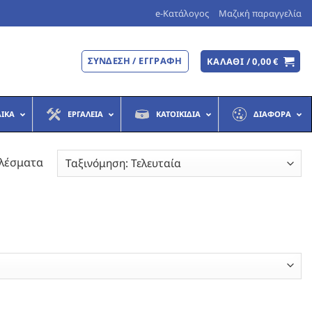
e-Κατάλογος
Μαζική παραγγελία
ΣΎΝΔΕΣΗ / ΕΓΓΡΑΦΉ
ΚΑΛΆΘΙ /
0,00
€
ΔΙΚΆ
ΕΡΓΑΛΕΊΑ
ΚΑΤΟΙΚΊΔΙΑ
ΔΙΆΦΟΡΑ
Sorted
ελέσματα
by
latest