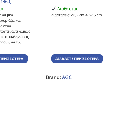
1460]
μο
Διαθέσιμο
α να μην
Διαστάσεις: Δ6,5 cm & Δ7,5 cm
κουριάζει και
ές στον
τρέπει αντικείμενα
ι στις σωληνώσεις
σσουν, να τις
ΠΕΡΙΣΣΌΤΕΡΑ
ΔΙΑΒΆΣΤΕ ΠΕΡΙΣΣΌΤΕΡΑ
Brand:
AGC