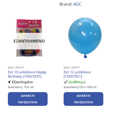
Brand:
AGC
ΕΞΑΝΤΛΗΜΈΝΟ
ΕΊΔΗ ΠΆΡΤΥ
ΕΊΔΗ ΠΆΡΤΥ
Σετ 10 μπαλόνια Happy
Σετ 12 μπαλόνια
Birthday [10507037]
[10507021]
✘ Εξαντλημένο
Διαθέσιμο
Διαστάσεις: Π31 cm
Διαστάσεις:Υ23 x Π20 cm
ΔΙΑΒΆΣΤΕ
ΔΙΑΒΆΣΤΕ
ΠΕΡΙΣΣΌΤΕΡΑ
ΠΕΡΙΣΣΌΤΕΡΑ