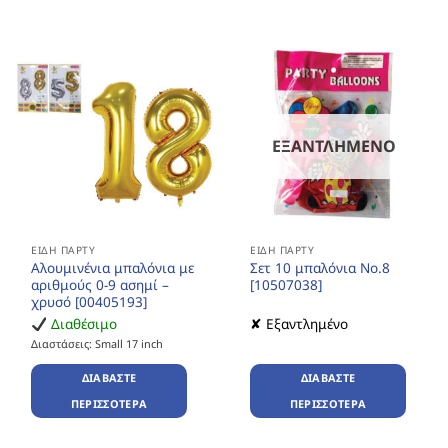
ΕΞΑΝΤΛΗΜΈΝΟ
ΕΊΔΗ ΠΆΡΤΥ
ΕΊΔΗ ΠΆΡΤΥ
Αλουμινένια μπαλόνια με
Σετ 10 μπαλόνια Νο.8
αριθμούς 0-9 ασημί –
[10507038]
χρυσό [00405193]
Διαθέσιμο
✘ Εξαντλημένο
Διαστάσεις: Small 17 inch
ΔΙΑΒΆΣΤΕ
ΔΙΑΒΆΣΤΕ
ΠΕΡΙΣΣΌΤΕΡΑ
ΠΕΡΙΣΣΌΤΕΡΑ