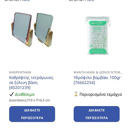
ΚΑΘΡΕΦΤΆΚΙΑ
ΜΑΝΤΗΛΆΚΙΑ & ΔΊΣΚΟΙ ΝΤΕΜΑΚΙΓΙΆΖ
Καθρέφτης τετράγωνος
Υδρόφιλο βαμβάκι 100gr
σε ξύλινη βάση
[76662254]
[40201239]
Διαθέσιμο
Περιορισμένα τεμάχια
Διαστάσεις:Υ19 x Π16,5 cm
ΔΙΑΒΆΣΤΕ
ΔΙΑΒΆΣΤΕ
ΠΕΡΙΣΣΌΤΕΡΑ
ΠΕΡΙΣΣΌΤΕΡΑ