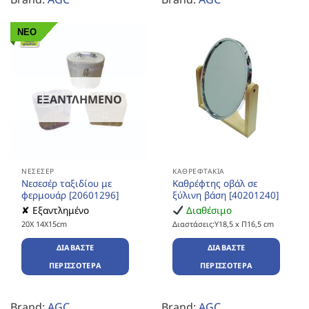
ΝΕΟ
ΕΞΑΝΤΛΗΜΈΝΟ
ΝΕΣΕΣΈΡ
ΚΑΘΡΕΦΤΆΚΙΑ
Νεσεσέρ ταξιδίου με
Καθρέφτης οβάλ σε
φερμουάρ [20601296]
ξύλινη βάση [40201240]
✘ Εξαντλημένο
Διαθέσιμο
20X 14X15cm
Διαστάσεις:Υ18,5 x Π16,5 cm
ΔΙΑΒΆΣΤΕ
ΔΙΑΒΆΣΤΕ
ΠΕΡΙΣΣΌΤΕΡΑ
ΠΕΡΙΣΣΌΤΕΡΑ
Brand:
AGC
Brand:
AGC