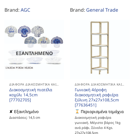
Brand:
AGC
Brand:
General Trade
ΕΞΑΝΤΛΗΜΈΝΟ
ΔΙΆΦΟΡΑ ΔΙΑΚΟΣΜΗΤΙΚΆ ΚΑΙ ΔΏΡΑ
ΔΙΆΦΟΡΑ ΔΙΑΚΟΣΜΗΤΙΚΆ ΚΑΙ ΔΏΡΑ
Διακοσμητική πιατέλα
Γωνιακή 4όροφη
κοχύλι 14,5cm
διακοσμητική ραφιέρα
[77702705]
ξύλινη 27x27x108,5cm
[77636451]
✘ Εξαντλημένο
Περιορισμένα τεμάχια
Διαστάσεις: 14,5 cm
Διακοσμητική ραφιέρα
γωνιακή. Μέγιστο βάρος 1kg
ανά ράφι. Σύνολο 4 Kgs.
27x27x108,5cm