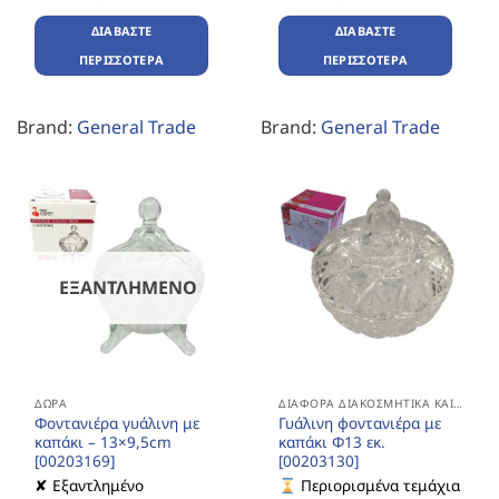
ΔΙΑΒΆΣΤΕ
ΔΙΑΒΆΣΤΕ
ΠΕΡΙΣΣΌΤΕΡΑ
ΠΕΡΙΣΣΌΤΕΡΑ
Brand:
General Trade
Brand:
General Trade
ΕΞΑΝΤΛΗΜΈΝΟ
ΔΏΡΑ
ΔΙΆΦΟΡΑ ΔΙΑΚΟΣΜΗΤΙΚΆ ΚΑΙ ΔΏΡΑ
Φοντανιέρα γυάλινη με
Γυάλινη φοντανιέρα με
καπάκι – 13×9,5cm
καπάκι Φ13 εκ.
[00203169]
[00203130]
✘ Εξαντλημένο
Περιορισμένα τεμάχια