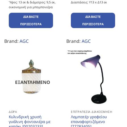
Ύψος: 13 εκ & διάμετρος: 9,5 εκ,
Διαστάσεις: Υ13 x Δ13 εκ
οικονομική για μπομπονιέρα
ΔΙΑΒΆΣΤΕ
ΔΙΑΒΆΣΤΕ
ΠΕΡΙΣΣΌΤΕΡΑ
ΠΕΡΙΣΣΌΤΕΡΑ
Brand:
AGC
Brand:
AGC
ΕΞΑΝΤΛΗΜΈΝΟ
ΔΏΡΑ
ΕΠΙΤΡΑΠΈΖΙΑ ΔΙΑΚΌΣΜΗΣΗ
Κυλινδρική χρυσή
Λαμπατέρ γραφείου
γυάλινη φοντανιέρα με
επαναφορτιζόμενο
καπάκι [00203233]
[77783405]