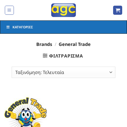
Μετάβαση
στο
περιεχόμενο
ΚΑΤΗΓΟΡΊΕΣ
Brands
/
General Trade
ΦΙΛΤΡΆΡΙΣΜΑ