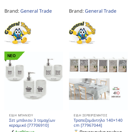
Brand:
General Trade
Brand:
General Trade
ΝΕΟ
ΕΊΔΗ ΜΠΆΝΙΟΥ
ΕΊΔΗ ΣΕΡΒΙΡΊΣΜΑΤΟΣ
Σετ μπάνιου 3 τεμαχίων
Τραπεζομάντηλο 140×140
κεραμικό [77706910]
cm [77967044]
Διαθέσιμο
Περιορισμένα τεμάχια