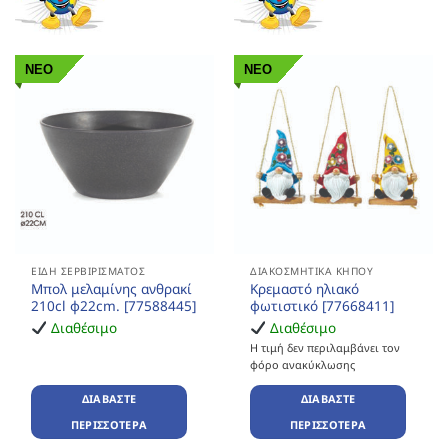
ΝΕΟ
ΝΕΟ
ΕΊΔΗ ΣΕΡΒΙΡΊΣΜΑΤΟΣ
ΔΙΑΚΟΣΜΗΤΙΚΆ ΚΉΠΟΥ
Μπολ μελαμίνης ανθρακί
Κρεμαστό ηλιακό
210cl φ22cm. [77588445]
φωτιστικό [77668411]
Διαθέσιμο
Διαθέσιμο
Η τιμή δεν περιλαμβάνει τον
φόρο ανακύκλωσης
ΔΙΑΒΆΣΤΕ
ΔΙΑΒΆΣΤΕ
ΠΕΡΙΣΣΌΤΕΡΑ
ΠΕΡΙΣΣΌΤΕΡΑ