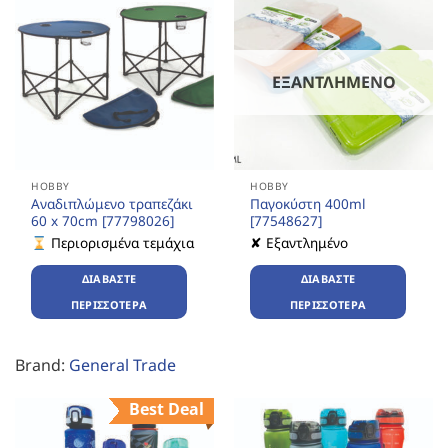
ΕΞΑΝΤΛΗΜΈΝΟ
HOBBY
HOBBY
Αναδιπλώμενο τραπεζάκι
Παγοκύστη 400ml
60 x 70cm [77798026]
[77548627]
Περιορισμένα τεμάχια
✘ Εξαντλημένο
ΔΙΑΒΆΣΤΕ
ΔΙΑΒΆΣΤΕ
ΠΕΡΙΣΣΌΤΕΡΑ
ΠΕΡΙΣΣΌΤΕΡΑ
Brand:
General Trade
Best Deal