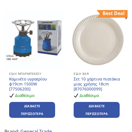
Best Deal
ΕΊΔΗ ΜΠΆΡΜΠΕΚΙΟΥ
ΕΊΔΗ BAR
Καμινέτο υγραερίου
Σετ 10 χάρτινα πιατάκια
φ19cm 1500W
μιας χρήσης 18cm
[77506200]
[87076000099]
Διαθέσιμο
Διαθέσιμο
ΔΙΑΒΆΣΤΕ
ΔΙΑΒΆΣΤΕ
ΠΕΡΙΣΣΌΤΕΡΑ
ΠΕΡΙΣΣΌΤΕΡΑ
Brand:
General Trade