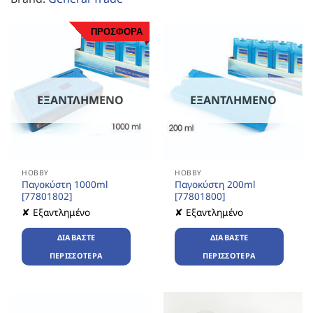
ΠΡΟΣΦΟΡΑ
ΕΞΑΝΤΛΗΜΈΝΟ
ΕΞΑΝΤΛΗΜΈΝΟ
HOBBY
HOBBY
Παγοκύστη 1000ml
Παγοκύστη 200ml
[77801802]
[77801800]
✘ Εξαντλημένο
✘ Εξαντλημένο
ΔΙΑΒΆΣΤΕ
ΔΙΑΒΆΣΤΕ
ΠΕΡΙΣΣΌΤΕΡΑ
ΠΕΡΙΣΣΌΤΕΡΑ