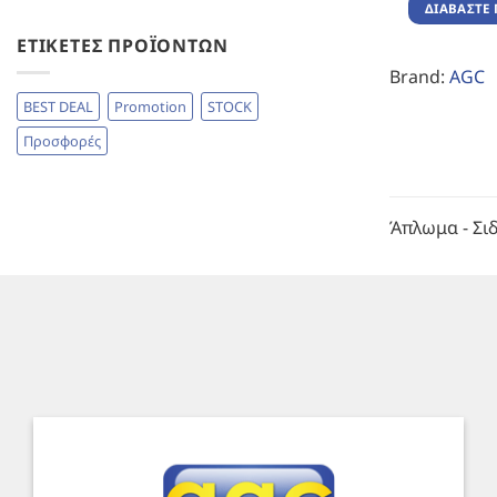
ΔΙΑΒΆΣΤΕ 
ΕΤΙΚΈΤΕΣ ΠΡΟΪΌΝΤΩΝ
Brand:
AGC
BEST DEAL
Promotion
STOCK
Προσφορές
Άπλωμα - Σι