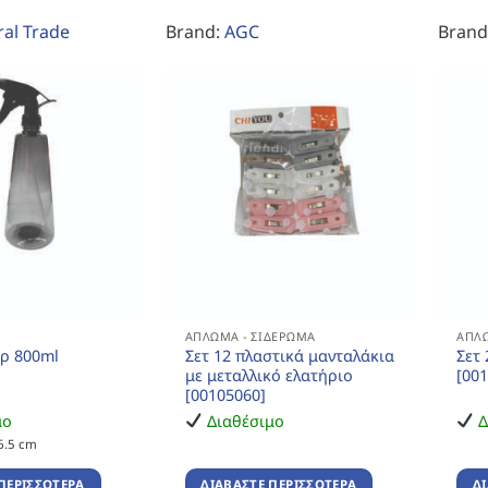
al Trade
Brand:
AGC
Brand
ΆΠΛΩΜΑ - ΣΙΔΈΡΩΜΑ
ΆΠΛΩ
ρ 800ml
Σετ 12 πλαστικά μανταλάκια
Σετ
με μεταλλικό ελατήριο
[00
[00105060]
μο
Διαθέσιμο
Δ
6.5 cm
ΠΕΡΙΣΣΌΤΕΡΑ
ΔΙΑΒΆΣΤΕ ΠΕΡΙΣΣΌΤΕΡΑ
Δ