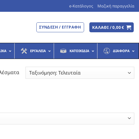
e-Κατάλογος
Μαζική παραγγελία
ΣΎΝΔΕΣΗ / ΕΓΓΡΑΦΉ
ΚΑΛΆΘΙ /
0,00
€
ΔΙΚΆ
ΕΡΓΑΛΕΊΑ
ΚΑΤΟΙΚΊΔΙΑ
ΔΙΆΦΟΡΑ
Sorted
ελέσματα
by
latest