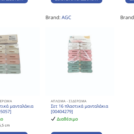
Brand:
AGC
Brand
ΔΈΡΩΜΑ
ΆΠΛΩΜΑ - ΣΙΔΈΡΩΜΑ
στικά μανταλάκια
Σετ 16 πλαστικά μανταλάκια
05057]
[00404279]
μο
Διαθέσιμο
6,5 cm