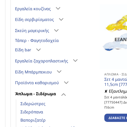
Εργαλεία κουζίνας
Είδη σερβιρίσματος
Σκεύη μαγειρικής
ΕΞΑ
Τάπερ - Φαγητοδοχεία
Είδη bar
Εργαλεία ζαχαροπλαστικής
Είδη Μπάρμπεκιου
ΆΠΛΩΜΑ - ΣΙ
Σετ 4 μαντα
Προϊόντα καθαρισμού
11,5cm [77
✘ Εξαντλημ
Άπλωμα - Σιδέρωμα
Σετ 4 μανταλά
[77750447] Δια
Σιδερώστρες
Π:6cm
Σιδερόπανα
ΔΙΑΒΆΣΤΕ 
Βαποριζατέρ