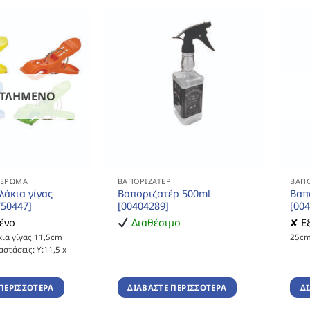
ΝΤΛΗΜΈΝΟ
ΔΈΡΩΜΑ
ΒΑΠΟΡΙΖΑΤΈΡ
ΒΑΠΟ
λάκια γίγας
Βαποριζατέρ 500ml
Βαπ
750447]
[00404289]
[00
ένο
Διαθέσιμο
✘ Ε
κια γίγας 11,5cm
25c
στάσεις: Υ:11,5 x
ΠΕΡΙΣΣΌΤΕΡΑ
ΔΙΑΒΆΣΤΕ ΠΕΡΙΣΣΌΤΕΡΑ
Δ