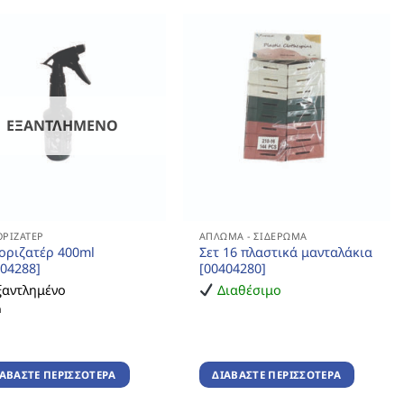
ΕΞΑΝΤΛΗΜΈΝΟ
ΡΙΖΑΤΈΡ
ΆΠΛΩΜΑ - ΣΙΔΈΡΩΜΑ
οριζατέρ 400ml
Σετ 16 πλαστικά μανταλάκια
404288]
[00404280]
ξαντλημένο
Διαθέσιμο
m
ΙΑΒΆΣΤΕ ΠΕΡΙΣΣΌΤΕΡΑ
ΔΙΑΒΆΣΤΕ ΠΕΡΙΣΣΌΤΕΡΑ