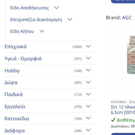
Είδη Αποθήκευσης
Brand:
AGC
Επιτραπέζια διακόσμηση
Είδη Κήπου
Εποχιακά
(1060)
Υγειά - Ομορφιά
(751)
Hobby
(140)
Δώρα
(281)
Παιδικά
(112)
ΆΠΛΩΜΑ - ΣΙ
Εργαλεία
Σετ 12 πλα
(275)
6,5cm [001
Κατοικίδια
(169)
Διαθέσι
Διαστάσεις: Μ
Διάφορα
(206)