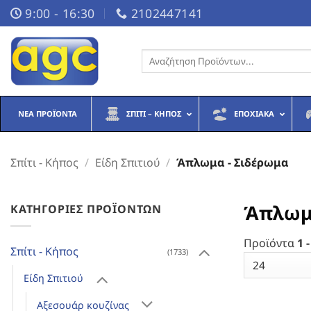
Μετάβαση
9:00 - 16:30
2102447141
στο
περιεχόμενο
Αναζήτηση
για:
ΝΈΑ ΠΡΟΪΌΝΤΑ
ΣΠΊΤΙ – ΚΉΠΟΣ
ΕΠΟΧΙΑΚΆ
Σπίτι - Κήπος
/
Είδη Σπιτιού
/
Άπλωμα - Σιδέρωμα
Άπλωμ
ΚΑΤΗΓΟΡΊΕΣ ΠΡΟΪΌΝΤΩΝ
Προϊόντα
1 -
Σπίτι - Κήπος
(1733)
Είδη Σπιτιού
Αξεσουάρ κουζίνας