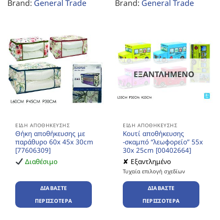
Brand:
General Trade
Brand:
General Trade
ΕΞΑΝΤΛΗΜΈΝΟ
ΕΊΔΗ ΑΠΟΘΉΚΕΥΣΗΣ
ΕΊΔΗ ΑΠΟΘΉΚΕΥΣΗΣ
Θήκη αποθήκευσης με
Κουτί αποθήκευσης
παράθυρο 60x 45x 30cm
-σκαμπό “λεωφορείο” 55x
[77606309]
30x 25cm [00402664]
Διαθέσιμο
✘ Εξαντλημένο
Τυχαία επιλογή σχεδίων
ΔΙΑΒΆΣΤΕ
ΔΙΑΒΆΣΤΕ
ΠΕΡΙΣΣΌΤΕΡΑ
ΠΕΡΙΣΣΌΤΕΡΑ