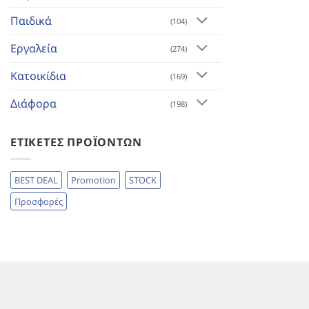
Παιδικά
(104)
Εργαλεία
(274)
Κατοικίδια
(169)
Διάφορα
(198)
ΕΤΙΚΈΤΕΣ ΠΡΟΪΌΝΤΩΝ
BEST DEAL
Promotion
STOCK
Προσφορές