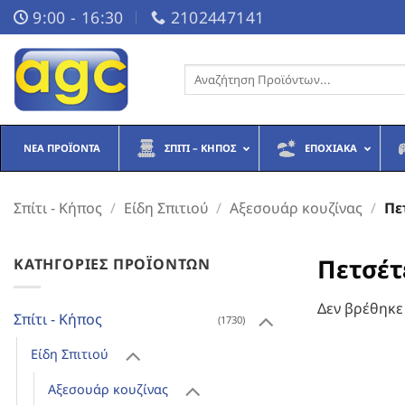
Μετάβαση
9:00 - 16:30
2102447141
στο
περιεχόμενο
Αναζήτηση
για:
ΝΈΑ ΠΡΟΪΌΝΤΑ
ΣΠΊΤΙ – ΚΉΠΟΣ
ΕΠΟΧΙΑΚΆ
Σπίτι - Κήπος
/
Είδη Σπιτιού
/
Αξεσουάρ κουζίνας
/
Πετ
Πετσέτ
ΚΑΤΗΓΟΡΊΕΣ ΠΡΟΪΌΝΤΩΝ
Δεν βρέθηκε 
Σπίτι - Κήπος
(1730)
Είδη Σπιτιού
Αξεσουάρ κουζίνας