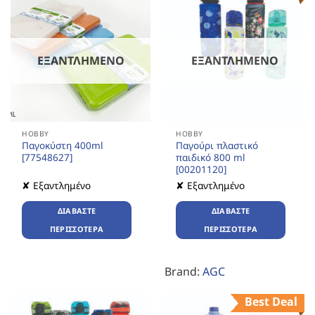
ΕΞΑΝΤΛΗΜΈΝΟ
ΕΞΑΝΤΛΗΜΈΝΟ
HOBBY
HOBBY
Παγοκύστη 400ml
Παγούρι πλαστικό
[77548627]
παιδικό 800 ml
[00201120]
✘ Εξαντλημένο
✘ Εξαντλημένο
ΔΙΑΒΆΣΤΕ
ΔΙΑΒΆΣΤΕ
ΠΕΡΙΣΣΌΤΕΡΑ
ΠΕΡΙΣΣΌΤΕΡΑ
Brand:
AGC
Best Deal