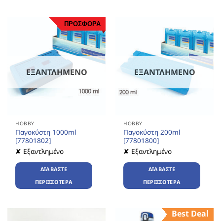
ΠΡΟΣΦΟΡΑ
ΕΞΑΝΤΛΗΜΈΝΟ
ΕΞΑΝΤΛΗΜΈΝΟ
HOBBY
HOBBY
Παγοκύστη 1000ml
Παγοκύστη 200ml
[77801802]
[77801800]
✘ Εξαντλημένο
✘ Εξαντλημένο
ΔΙΑΒΆΣΤΕ
ΔΙΑΒΆΣΤΕ
ΠΕΡΙΣΣΌΤΕΡΑ
ΠΕΡΙΣΣΌΤΕΡΑ
Best Deal