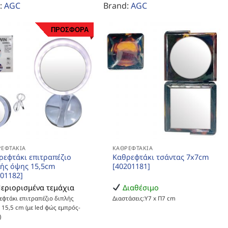
:
AGC
Brand:
AGC
ΠΡΟΣΦΟΡΑ
ΡΕΦΤΆΚΙΑ
ΚΑΘΡΕΦΤΆΚΙΑ
ρεφτάκι επιτραπέζιο
Καθρεφτάκι τσάντας 7x7cm
λής όψης 15,5cm
[40201181]
201182]
εριορισμένα τεμάχια
Διαθέσιμο
εφτάκι επιτραπέζιο διπλής
Διαστάσεις:Υ7 x Π7 cm
 15,5 cm (με led φώς εμπρός-
)