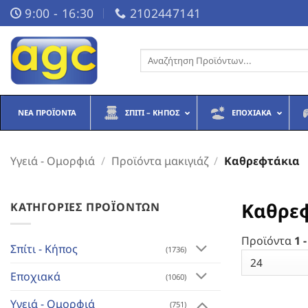
Μετάβαση
9:00 - 16:30
2102447141
στο
περιεχόμενο
Αναζήτηση
για:
ΝΈΑ ΠΡΟΪΌΝΤΑ
ΣΠΊΤΙ – ΚΉΠΟΣ
ΕΠΟΧΙΑΚΆ
Υγειά - Ομορφιά
/
Προϊόντα μακιγιάζ
/
Καθρεφτάκια
Καθρε
ΚΑΤΗΓΟΡΊΕΣ ΠΡΟΪΌΝΤΩΝ
Προϊόντα
1 -
Σπίτι - Κήπος
(1736)
Εποχιακά
(1060)
Υγειά - Ομορφιά
(751)