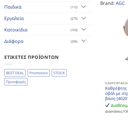
Brand:
AGC
Παιδικά
(112)
Εργαλεία
(275)
Κατοικίδια
(169)
Διάφορα
(206)
ΕΤΙΚΈΤΕΣ ΠΡΟΪΌΝΤΩΝ
BEST DEAL
Promotion
STOCK
Προσφορές
ΚΑΘΡΕΦΤΆΚΙ
Καθρέφτης 
οβάλ με στ
βάση [4020
Διαθέσι
Διαστάσεις:Υ3