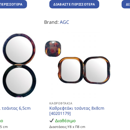
ΠΕΡΙΣΣΌΤΕΡΑ
ΔΙΑΒΆΣΤΕ ΠΕΡΙΣΣΌΤΕΡΑ
Δ
Brand:
AGC
Α
ΚΑΘΡΕΦΤΆΚΙΑ
 τσάντας 6,5cm
Καθρεφτάκι τσάντας 8x8cm
[40201179]
μο
Διαθέσιμο
,5 cm
Διαστάσεις:Υ8 x Π8 cm