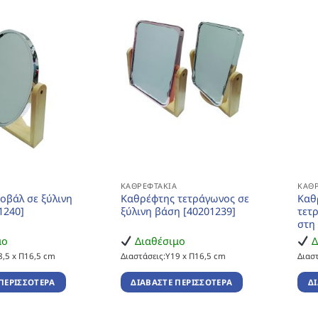
Α
ΚΑΘΡΕΦΤΆΚΙΑ
ΚΑΘ
οβάλ σε ξύλινη
Καθρέφτης τετράγωνος σε
Καθ
1240]
ξύλινη βάση [40201239]
τετ
στη
μο
Διαθέσιμο
Δ
8,5 x Π16,5 cm
Διαστάσεις:Υ19 x Π16,5 cm
Διασ
ΠΕΡΙΣΣΌΤΕΡΑ
ΔΙΑΒΆΣΤΕ ΠΕΡΙΣΣΌΤΕΡΑ
Δ