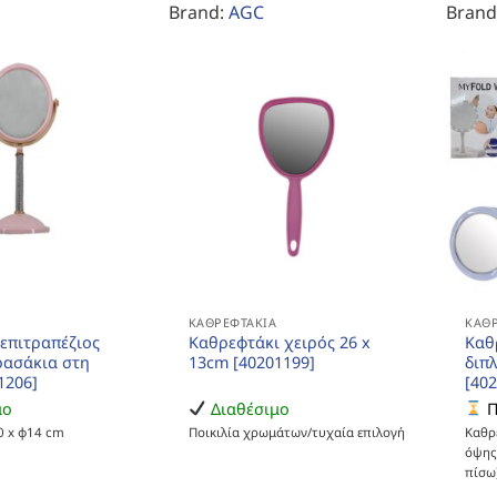
Brand:
AGC
Brand
Α
ΚΑΘΡΕΦΤΆΚΙΑ
ΚΑΘ
επιτραπέζιος
Καθρεφτάκι χειρός 26 x
Καθ
ρασάκια στη
13cm [40201199]
διπ
1206]
[40
μο
Διαθέσιμο
Π
0 x φ14 cm
Ποικιλία χρωμάτων/τυχαία επιλογή
Καθρ
όψης
πίσω