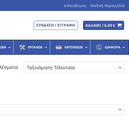
e-Κατάλογος
Μαζική παραγγελία
ΣΎΝΔΕΣΗ / ΕΓΓΡΑΦΉ
ΚΑΛΆΘΙ /
0,00
€
ΔΙΚΆ
ΕΡΓΑΛΕΊΑ
ΚΑΤΟΙΚΊΔΙΑ
ΔΙΆΦΟΡΑ
Sorted
ελέσματα
by
latest