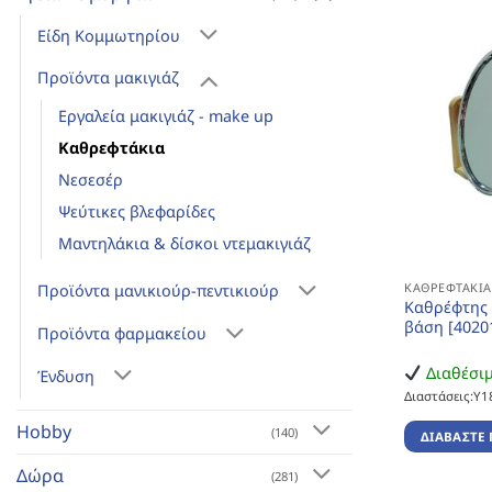
Είδη Κομμωτηρίου
Προϊόντα μακιγιάζ
Εργαλεία μακιγιάζ - make up
Καθρεφτάκια
Νεσεσέρ
Ψεύτικες βλεφαρίδες
Μαντηλάκια & δίσκοι ντεμακιγιάζ
ΚΑΘΡΕΦΤΆΚΙ
Προϊόντα μανικιούρ-πεντικιούρ
Καθρέφτης 
βάση [4020
Προϊόντα φαρμακείου
Διαθέσι
Ένδυση
Διαστάσεις:Υ1
Hobby
(140)
ΔΙΑΒΆΣΤΕ 
Δώρα
(281)