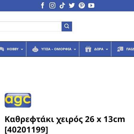
HOBBY
ΥΓΕΙΆ – ΟΜΟΡΦΙΆ
ΔΏΡΑ
ΠΑΙ
Καθρεφτάκι χειρός 26 x 13cm
[40201199]