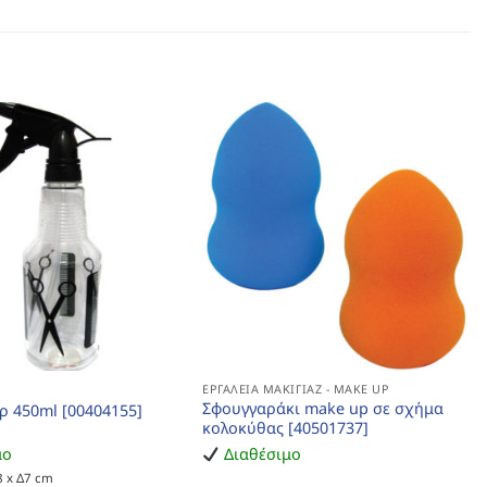
ΕΡΓΑΛΕΊΑ ΜΑΚΙΓΙΆΖ - MAKE UP
Σφουγγαράκι make up σε σχήμα
ρ 450ml [00404155]
κολοκύθας [40501737]
μο
Διαθέσιμο
8 x Δ7 cm