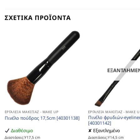
ΣΧΕΤΙΚΆ ΠΡΟΪΌΝΤΑ
ΕΞΑΝΤΛΗΜΈ
ΕΡΓΑΛΕΊΑ ΜΑΚΙΓΙΆΖ - MAKE UP
ΕΡΓΑΛΕΊΑ ΜΑΚΙΓΙΆΖ - MAKE U
Πινέλο φρυδιών-eyeline
Πινέλο πούδρας 17,5cm [40301138]
[40301142]
Διαθέσιμο
✘ Εξαντλημένο
Διαστάσεις:Υ17,5 cm
Διαστάσεις:Υ14,5 cm