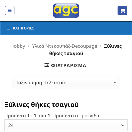
Μετάβαση
στο
περιεχόμενο
ΚΑΤΗΓΟΡΊΕΣ
Hobby
/
Υλικά Ντεκουπάζ-Decoupage
/
Ξύλινες
θήκες τσαγιού
ΦΙΛΤΡΆΡΙΣΜΑ
Ξύλινες θήκες τσαγιού
Προϊόντα
1 - 1
από
1
. Προϊόντα στη σελίδα