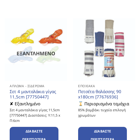
ΕΞΑΝΤΛΗΜΈΝΟ
ΆΠΛΩΜΑ - ΣΙΔΈΡΩΜΑ
ΕΠΟΧΙΑΚΆ
Σετ 4 μανταλάκια γίγας
Πετσέτα θαλάσσης 90
11,5cm [77750447]
x180cm [77676936]
✘ Εξαντλημένο
Περιορισμένα τεμάχια
Σετ 4 μανταλάκια γίγας 11,5cm
85% βαμβάκι τυχαία επιλογή
[77750447] Διαστάσεις: Υ:11,5 x
χρωμάτων
Π:6cm
ΔΙΑΒΆΣΤΕ
ΔΙΑΒΆΣΤΕ
ΠΕΡΙΣΣΌΤΕΡΑ
ΠΕΡΙΣΣΌΤΕΡΑ