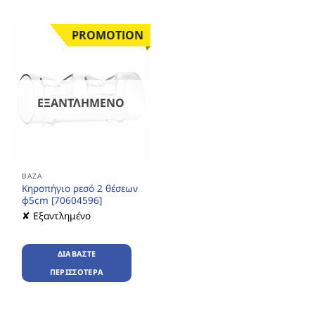
PROMOTION
ΕΞΑΝΤΛΗΜΈΝΟ
ΒΆΖΑ
Κηροπήγιο ρεσό 2 θέσεων
φ5cm [70604596]
✘ Εξαντλημένο
ΔΙΑΒΆΣΤΕ
ΠΕΡΙΣΣΌΤΕΡΑ