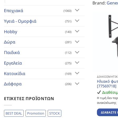
Brand:
Gener
Εποχιακά
(1060)
Υγειά - Ομορφιά
(751)
Hobby
(140)
Δώρα
(281)
Παιδικά
(112)
Εργαλεία
(275)
Κατοικίδια
(169)
ΔΙΑΚΟΣΜΗΤΙΚ
Ηλιακό φωτ
Διάφορα
(206)
[77569718]
Διαθέσι
ΕΤΙΚΈΤΕΣ ΠΡΟΪΌΝΤΩΝ
Η τιμή δεν πε
ανακύκλωσης
ΔΙΑΒΆΣΤΕ 
BEST DEAL
Promotion
STOCK