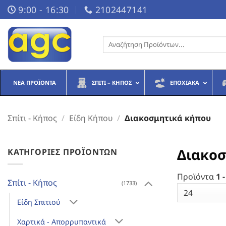
Μετάβαση
9:00 - 16:30
2102447141
στο
περιεχόμενο
Αναζήτηση
για:
ΝΈΑ ΠΡΟΪΌΝΤΑ
ΣΠΊΤΙ – ΚΉΠΟΣ
ΕΠΟΧΙΑΚΆ
Σπίτι - Κήπος
/
Είδη Κήπου
/
Διακοσμητικά κήπου
Διακοσ
ΚΑΤΗΓΟΡΊΕΣ ΠΡΟΪΌΝΤΩΝ
Προϊόντα
1 -
Σπίτι - Κήπος
(1733)
Είδη Σπιτιού
Χαρτικά - Απορρυπαντικά