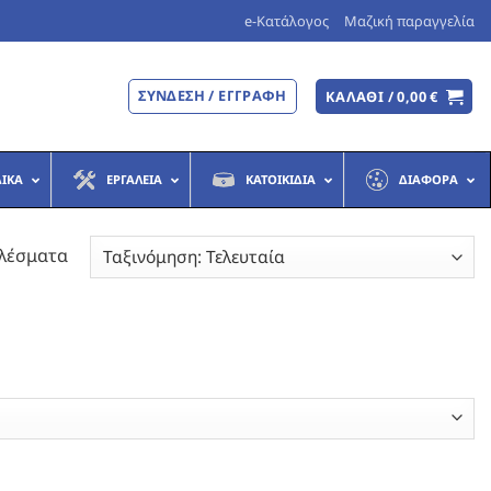
e-Κατάλογος
Μαζική παραγγελία
ΣΎΝΔΕΣΗ / ΕΓΓΡΑΦΉ
ΚΑΛΆΘΙ /
0,00
€
ΔΙΚΆ
ΕΡΓΑΛΕΊΑ
ΚΑΤΟΙΚΊΔΙΑ
ΔΙΆΦΟΡΑ
Sorted
ελέσματα
by
latest