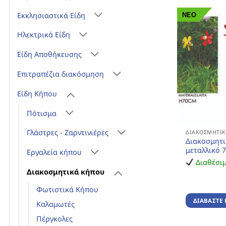
ΝΕΟ
Εκκλησιαστικά Είδη
Ηλεκτρικά Είδη
Είδη Αποθήκευσης
Επιτραπέζια διακόσμηση
Είδη Κήπου
Πότισμα
Γλάστρες - Ζαρντινιέρες
ΔΙΑΚΟΣΜΗΤΙΚ
Διακοσμητ
μεταλλικό 
Εργαλεία κήπου
Διαθέσι
Διακοσμητικά κήπου
Φωτιστικά Κήπου
ΔΙΑΒΆΣΤΕ 
Καλαμωτές
Πέργκολες