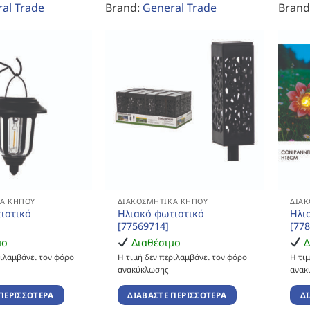
al Trade
Brand:
General Trade
Brand
Ά ΚΉΠΟΥ
ΔΙΑΚΟΣΜΗΤΙΚΆ ΚΉΠΟΥ
ΔΙΑ
ιστικό
Ηλιακό φωτιστικό
Ηλι
[77569714]
[77
μο
Διαθέσιμο
Δ
ριλαμβάνει τον φόρο
Η τιμή δεν περιλαμβάνει τον φόρο
Η τι
ανακύκλωσης
ανακ
ΠΕΡΙΣΣΌΤΕΡΑ
ΔΙΑΒΆΣΤΕ ΠΕΡΙΣΣΌΤΕΡΑ
Δ