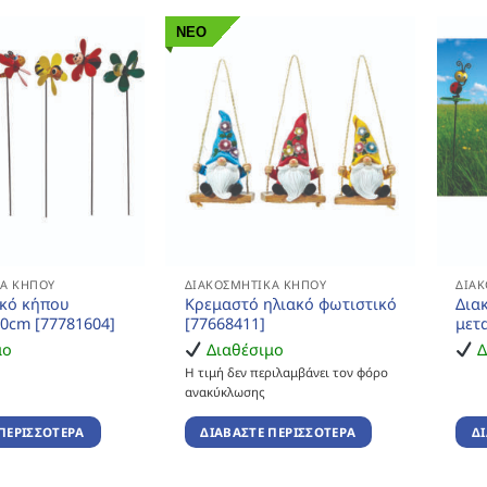
ΝΕΟ
Ά ΚΉΠΟΥ
ΔΙΑΚΟΣΜΗΤΙΚΆ ΚΉΠΟΥ
ΔΙΑ
ικό κήπου
Κρεμαστό ηλιακό φωτιστικό
Δια
70cm [77781604]
[77668411]
μετ
μο
Διαθέσιμο
Δ
Η τιμή δεν περιλαμβάνει τον φόρο
ανακύκλωσης
ΠΕΡΙΣΣΌΤΕΡΑ
ΔΙΑΒΆΣΤΕ ΠΕΡΙΣΣΌΤΕΡΑ
Δ