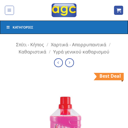
Μετάβαση
στο
περιεχόμενο
ΚΑΤΗΓΟΡΊΕΣ
Σπίτι - Κήπος
/
Χαρτικά - Απορρυπαντικά
/
Καθαριστικά
/
Υγρά γενικού καθαρισμού
Best Deal