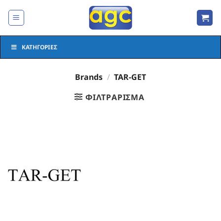
Μετάβαση
στο
περιεχόμενο
ΚΑΤΗΓΟΡΊΕΣ
Brands
/
TAR-GET
ΦΙΛΤΡΆΡΙΣΜΑ