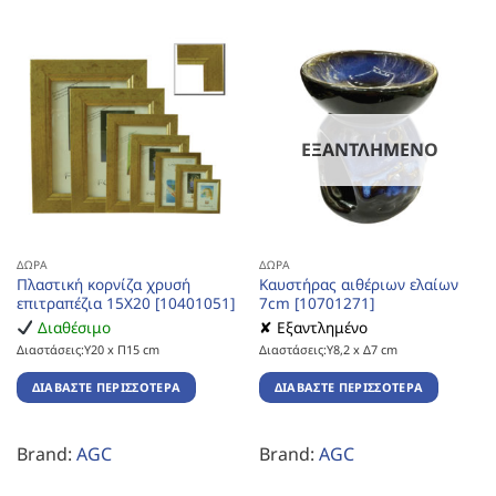
ΕΞΑΝΤΛΗΜΈΝΟ
ΔΏΡΑ
ΔΏΡΑ
Πλαστική κορνίζα χρυσή
Καυστήρας αιθέριων ελαίων
επιτραπέζια 15Χ20 [10401051]
7cm [10701271]
Διαθέσιμο
✘ Εξαντλημένο
Διαστάσεις:Υ20 x Π15 cm
Διαστάσεις:Υ8,2 x Δ7 cm
ΔΙΑΒΆΣΤΕ ΠΕΡΙΣΣΌΤΕΡΑ
ΔΙΑΒΆΣΤΕ ΠΕΡΙΣΣΌΤΕΡΑ
Brand:
AGC
Brand:
AGC