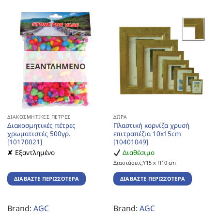
ΕΞΑΝΤΛΗΜΈΝΟ
ΔΙΑΚΟΣΜΗΤΙΚΈΣ ΠΈΤΡΕΣ
ΔΏΡΑ
Διακοσμητικές πέτρες
Πλαστική κορνίζα χρυσή
χρωματιστές 500γρ.
επιτραπέζια 10x15cm
[10170021]
[10401049]
✘ Εξαντλημένο
Διαθέσιμο
Διαστάσεις:Υ15 x Π10 cm
ΔΙΑΒΆΣΤΕ ΠΕΡΙΣΣΌΤΕΡΑ
ΔΙΑΒΆΣΤΕ ΠΕΡΙΣΣΌΤΕΡΑ
Brand:
AGC
Brand:
AGC