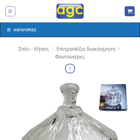
Μετάβαση
στο
περιεχόμενο
ΚΑΤΗΓΟΡΊΕΣ
Σπίτι - Κήπος
/
Επιτραπέζια διακόσμηση
/
Φοντανιέρες