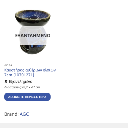
ΕΞΑΝΤΛΗΜΈΝΟ
ΔΏΡΑ
Καυστήρας αιθέριων ελαίων
7cm [10701271]
✘ Εξαντλημένο
Διαστάσεις:Υ8,2 x Δ7 cm
ΔΙΑΒΆΣΤΕ ΠΕΡΙΣΣΌΤΕΡΑ
Brand:
AGC