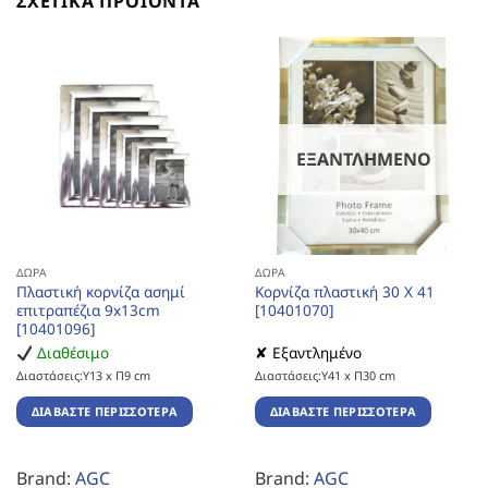
ΣΧΕΤΙΚΆ ΠΡΟΪΌΝΤΑ
ΕΞΑΝΤΛΗΜΈΝΟ
ΔΏΡΑ
ΔΏΡΑ
Πλαστική κορνίζα ασημί
Κορνίζα πλαστική 30 Χ 41
επιτραπέζια 9x13cm
[10401070]
[10401096]
Διαθέσιμο
✘ Εξαντλημένο
Διαστάσεις:Υ13 x Π9 cm
Διαστάσεις:Υ41 x Π30 cm
ΔΙΑΒΆΣΤΕ ΠΕΡΙΣΣΌΤΕΡΑ
ΔΙΑΒΆΣΤΕ ΠΕΡΙΣΣΌΤΕΡΑ
Brand:
AGC
Brand:
AGC