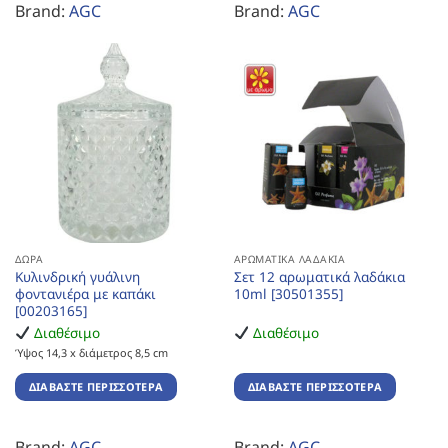
Brand:
AGC
Brand:
AGC
ΔΏΡΑ
ΑΡΩΜΑΤΙΚΆ ΛΑΔΆΚΙΑ
Κυλινδρική γυάλινη
Σετ 12 αρωματικά λαδάκια
φοντανιέρα με καπάκι
10ml [30501355]
[00203165]
Διαθέσιμο
Διαθέσιμο
Ύψος 14,3 x διάμετρος 8,5 cm
ΔΙΑΒΆΣΤΕ ΠΕΡΙΣΣΌΤΕΡΑ
ΔΙΑΒΆΣΤΕ ΠΕΡΙΣΣΌΤΕΡΑ
Brand:
AGC
Brand:
AGC