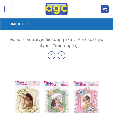
Μετάβαση
στο
περιεχόμενο
ΚΑΤΗΓΟΡΊΕΣ
Δώρα
/
Επιτοίχια διακοσμητικά
/
Αυτοκόλλητα
τοίχου - Ταπετσαρίες