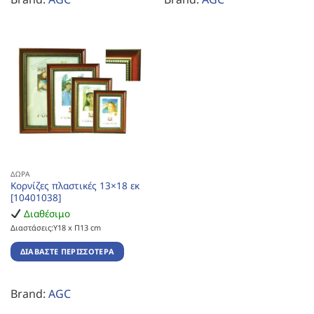
ΔΏΡΑ
Κορνίζες πλαστικές 13×18 εκ
[10401038]
Διαθέσιμο
Διαστάσεις:Υ18 x Π13 cm
ΔΙΑΒΆΣΤΕ ΠΕΡΙΣΣΌΤΕΡΑ
Brand:
AGC