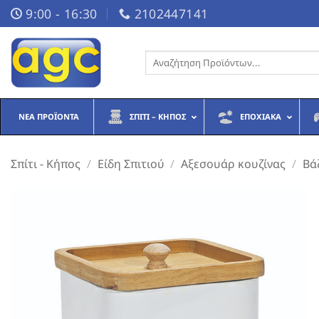
Μετάβαση
9:00 - 16:30
2102447141
στο
περιεχόμενο
Αναζήτηση
για:
ΝΈΑ ΠΡΟΪΌΝΤΑ
ΣΠΊΤΙ – ΚΉΠΟΣ
ΕΠΟΧΙΑΚΆ
Σπίτι - Κήπος
/
Είδη Σπιτιού
/
Αξεσουάρ κουζίνας
/
Βά