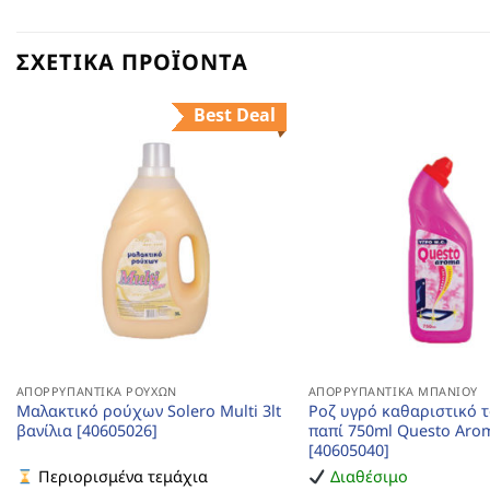
ΣΧΕΤΙΚΆ ΠΡΟΪΌΝΤΑ
Best Deal
ΑΠΟΡΡΥΠΑΝΤΙΚΆ ΡΟΎΧΩΝ
ΑΠΟΡΡΥΠΑΝΤΙΚΆ ΜΠΆΝΙΟΥ
Μαλακτικό ρούχων Solero Multi 3lt
Ροζ υγρό καθαριστικό 
βανίλια [40605026]
παπί 750ml Questo Aro
[40605040]
Περιορισμένα τεμάχια
Διαθέσιμο