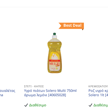
Best Deal
ΣΠΊΤΙ - ΚΉΠΟΣ
ΚΡΕΜΟΣΆΠΟΥ
τουαλέτας
Υγρό πιάτων Solero Multi 750ml
Ροζ υγρό κ
ma
άρωμα λεμόνι [40605028]
Solero 1lt 
Διαθέσιμο
Διαθέσι