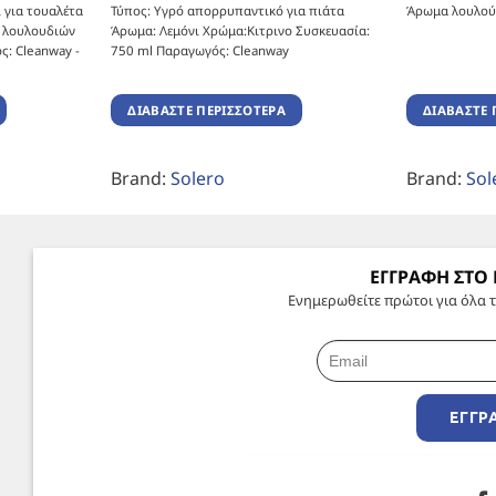
 για τουαλέτα
Τύπος: Υγρό απορρυπαντικό για πιάτα
Άρωμα λουλού
 λουλουδιών
Άρωμα: Λεμόνι Χρώμα:Κιτρινο Συσκευασία:
ς: Cleanway -
750 ml Παραγωγός: Cleanway
ΔΙΑΒΆΣΤΕ ΠΕΡΙΣΣΌΤΕΡΑ
ΔΙΑΒΆΣΤΕ 
Brand:
Solero
Brand:
Sol
ΕΓΓΡΑΦΗ ΣΤΟ
Ενημερωθείτε πρώτοι για όλα τ
ΕΓΓΡ