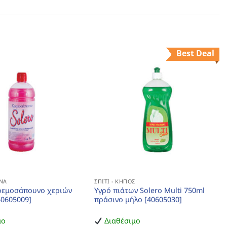
Best Deal
ΝΑ
ΣΠΊΤΙ - ΚΉΠΟΣ
ρεμοσάπουνο χεριών
Υγρό πιάτων Solero Multi 750ml
[40605009]
πράσινο μήλο [40605030]
μο
Διαθέσιμο