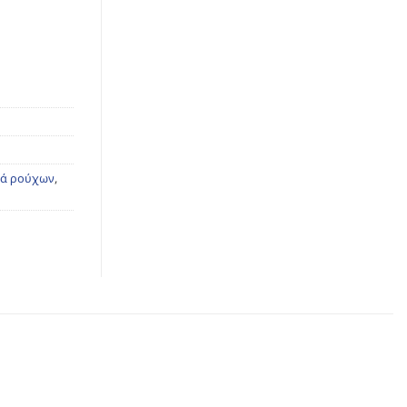
κά ρούχων
,