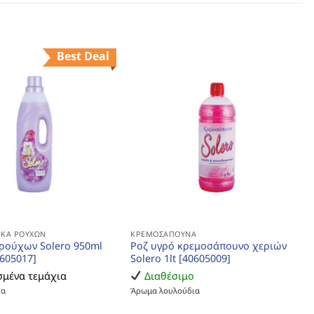
Best Deal
ΚΆ ΡΟΎΧΩΝ
ΚΡΕΜΟΣΆΠΟΥΝΑ
ρούχων Solero 950ml
Ροζ υγρό κρεμοσάπουνο χεριών
0605017]
Solero 1lt [40605009]
μένα τεμάχια
Διαθέσιμο
τα
Άρωμα λουλούδια