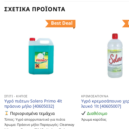
ΣΧΕΤΙΚΆ ΠΡΟΪΌΝΤΑ
Best Deal
ΣΠΊΤΙ - ΚΉΠΟΣ
ΚΡΕΜΟΣΆΠΟΥΝΑ
Υγρό πιάτων Solero Primo 4lt
Υγρό κρεμοσάπουνο χερ
πράσινο μήλο [40605032]
λευκό 1lt [40605007]
Περιορισμένα τεμάχια
Διαθέσιμο
Τύπος: Υγρό απορρυπαντικό για πιάτα
Άρωμα καρύδας
Άρωμα: Πράσινο μήλο Παραγωγός: Cleanway