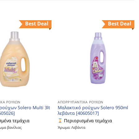
Best Deal
Best Deal
ΚΆ ΡΟΎΧΩΝ
ΑΠΟΡΡΥΠΑΝΤΙΚΆ ΡΟΎΧΩΝ
ούχων Solero Multi 3lt
Μαλακτικό ρούχων Solero 950ml
605026]
λεβάντα [40605017]
μένα τεμάχια
Περιορισμένα τεμάχια
ωμα βανίλιας
Άρωμα: Λεβάντα