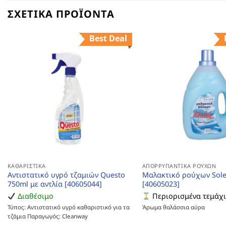
ΣΧΕΤΙΚΆ ΠΡΟΪΌΝΤΑ
Best Deal
ΚΑΘΑΡΙΣΤΙΚΆ
ΑΠΟΡΡΥΠΑΝΤΙΚΆ ΡΟΎΧΩΝ
Αντιστατικό υγρό τζαμιών Questo
Μαλακτικό ρούχων Soler
750ml με αντλία [40605044]
[40605023]
Διαθέσιμο
Περιορισμένα τεμάχ
Τύπος: Αντιστατικό υγρό καθαριστικό για τα
Άρωμα θαλάσσια αύρα
τζάμια Παραγωγός: Cleanway