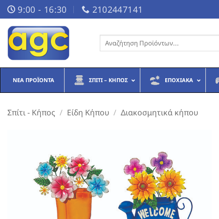
Μετάβαση
9:00 - 16:30
2102447141
στο
περιεχόμενο
Αναζήτηση
για:
ΝΈΑ ΠΡΟΪΌΝΤΑ
ΣΠΊΤΙ – ΚΉΠΟΣ
ΕΠΟΧΙΑΚΆ
Σπίτι - Κήπος
/
Είδη Κήπου
/
Διακοσμητικά κήπου