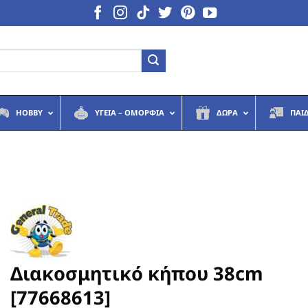
HOBBY
ΥΓΕΙΆ – ΟΜΟΡΦΙΆ
ΔΏΡΑ
ΠΑΙ
Διακοσμητικό κήπου 38cm
[77668613]