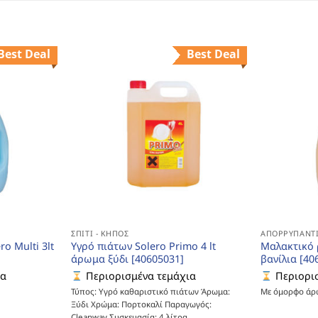
Best Deal
Best Deal
ΣΠΊΤΙ - ΚΉΠΟΣ
ΑΠΟΡΡΥΠΑΝΤΙ
o Multi 3lt
Υγρό πιάτων Solero Primo 4 lt
Μαλακτικό ρ
άρωμα ξύδι [40605031]
βανίλια [40
ια
Περιορισμένα τεμάχια
Περιορισ
Τύπος: Υγρό καθαριστικό πιάτων Άρωμα:
Με όμορφο άρ
Ξύδι Χρώμα: Πορτοκαλί Παραγωγός:
Cleanway Συσκευασία: 4 λίτρα