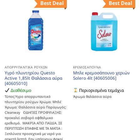
Best Deal
Best Deal
ΑΠΟΡΡΥΠΑΝΤΙΚΆ ΡΟΎΧΩΝ
ΚΡΕΜΟΣΆΠΟΥΝΑ
Υγρό πλυντηρίου Questo
Μπλε κρεμοσάπουνο χεριών
Active 1,85lt Θαλάσσια αύρα
Solero 4lt [40605006]
[40605010]
Διαθέσιμο
Περιορισμένα τεμάχια
Τύπος:Υγρο απορρυπαντικό
Άρωμα θαλάσσια αύρα
πλυντηρίου ρούχων Χρώμα: Μπλέ
Άρωμα: Θαλάσσια αύρα Παραγωγός:
Cleanway ΟΔΗΓΙΕΣ ΠΡΟΦΥΛΑΞΗΣ:
προκαλεί σοβαρό οφθαλμικο
ερεθισμό. ΜΑΚΡΙΑ ΑΠΟ ΠΑΙΔΙΑ. ΣΕ
ΠΕΡΙΠΤΩΣΗ ΕΠΑΦΗΣ ΜΕ ΤΑ ΜΑΤΙΑ :
Ξεπλύνετε προσεχτικά με νερό για
αρκετά λεπτά. Εαν υπάρχουν φακοί