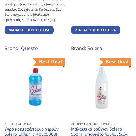
επαφής αφαιρέστε τους, εφόσον είναι
εύκολο. Συνεχίστε να ξεπλένετε. Εάν
δεν υποχωρεί ο οφθαλμικός
ερεθισμός Συμβουλευτείτε / [...]
ΔΙΑΒΆΣΤΕ ΠΕΡΙΣΣΌΤΕΡΑ
ΔΙΑΒΆΣΤΕ ΠΕΡΙΣΣΌΤΕΡΑ
Brand:
Questo
Brand:
Solero
Best Deal
Best Deal
ΚΡΕΜΟΣΆΠΟΥΝΑ
ΑΠΟΡΡΥΠΑΝΤΙΚΆ ΡΟΎΧΩΝ
Υγρό κρεμοσάπουνο χεριών
Μαλακτικό ρούχων Solero
Solero μπλέ 1lt [40605008]
950ml μπουκέτο λουλουδιών