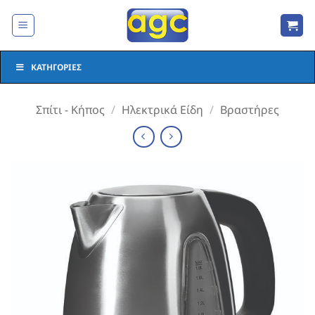
Μετάβαση
στο
περιεχόμενο
ΚΑΤΗΓΟΡΊΕΣ
Σπίτι - Κήπος
/
Ηλεκτρικά Είδη
/
Βραστήρες