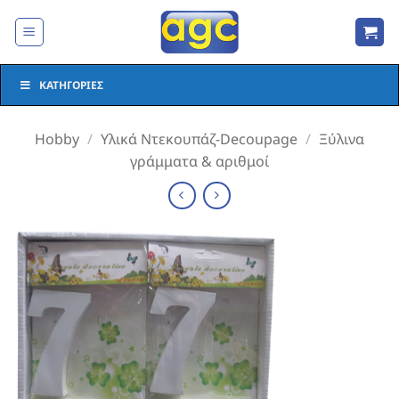
Μετάβαση
στο
περιεχόμενο
ΚΑΤΗΓΟΡΊΕΣ
Hobby
/
Υλικά Ντεκουπάζ-Decoupage
/
Ξύλινα
γράμματα & αριθμοί