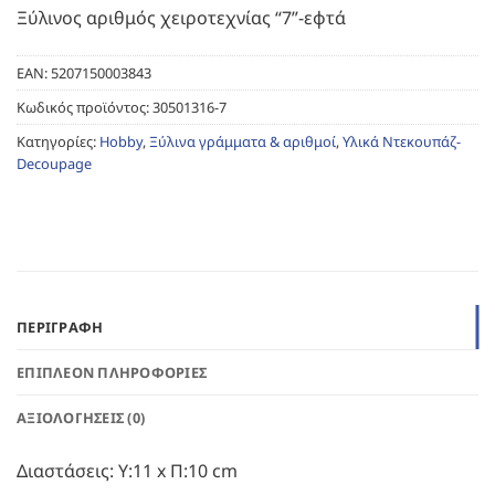
Ξύλινος αριθμός χειροτεχνίας “7”-εφτά
EAN:
5207150003843
Κωδικός προϊόντος:
30501316-7
Κατηγορίες:
Hobby
,
Ξύλινα γράμματα & αριθμοί
,
Υλικά Ντεκουπάζ-
Decoupage
ΠΕΡΙΓΡΑΦΉ
ΕΠΙΠΛΈΟΝ ΠΛΗΡΟΦΟΡΊΕΣ
ΑΞΙΟΛΟΓΉΣΕΙΣ (0)
Διαστάσεις: Υ:11 x Π:10 cm