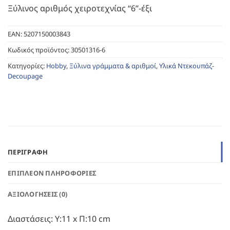
Ξύλινος αριθμός χειροτεχνίας “6”-έξι
EAN:
5207150003843
Κωδικός προϊόντος:
30501316-6
Κατηγορίες:
Hobby
,
Ξύλινα γράμματα & αριθμοί
,
Υλικά Ντεκουπάζ-
Decoupage
ΠΕΡΙΓΡΑΦΉ
ΕΠΙΠΛΈΟΝ ΠΛΗΡΟΦΟΡΊΕΣ
ΑΞΙΟΛΟΓΉΣΕΙΣ (0)
Διαστάσεις: Υ:11 x Π:10 cm