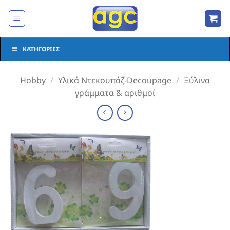
Μετάβαση
στο
περιεχόμενο
ΚΑΤΗΓΟΡΊΕΣ
Hobby
/
Υλικά Ντεκουπάζ-Decoupage
/
Ξύλινα
γράμματα & αριθμοί