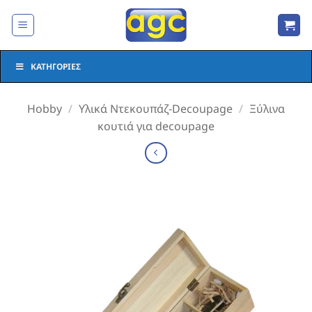
Μετάβαση
στο
περιεχόμενο
ΚΑΤΗΓΟΡΊΕΣ
Hobby
/
Υλικά Ντεκουπάζ-Decoupage
/
Ξύλινα
κουτιά για decoupage