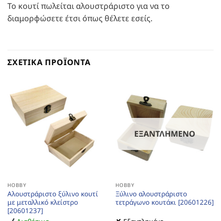
Το κουτί πωλείται αλουστράριστο για να το
διαμορφώσετε έτσι όπως θέλετε εσείς.
ΣΧΕΤΙΚΆ ΠΡΟΪΌΝΤΑ
ΕΞΑΝΤΛΗΜΈΝΟ
HOBBY
HOBBY
Αλουστράριστο ξύλινο κουτί
Ξύλινο αλουστράριστο
με μεταλλικό κλείστρο
τετράγωνο κουτάκι [20601226]
[20601237]