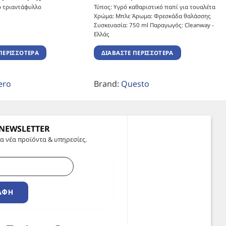
ο τριαντάφυλλο
Τύπος: Υγρό καθαριστικό παπί για τουαλέτα
Χρώμα: Μπλε Άρωμα: Φρεσκάδα θαλάσσης
Συσκευασία: 750 ml Παραγωγός: Cleanway -
Ελλάς
ΠΕΡΙΣΣΌΤΕΡΑ
ΔΙΑΒΆΣΤΕ ΠΕΡΙΣΣΌΤΕΡΑ
ero
Brand:
Questo
 NEWSLETTER
α νέα προϊόντα & υπηρεσίες.
ΑΦΉ