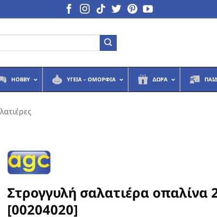
HOBBY
ΥΓΕΙΆ – ΟΜΟΡΦΙΆ
ΔΏΡΑ
ΠΑΙ
λατιέρες
Στρογγυλή σαλατιέρα οπαλίνα 
[00204020]