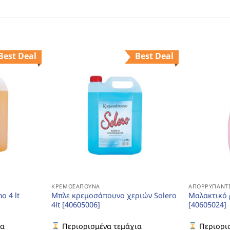
Best Deal
Best Deal
ΚΡΕΜΟΣΆΠΟΥΝΑ
ΑΠΟΡΡΥΠΑΝΤΙ
o 4 lt
Μπλε κρεμοσάπουνο χεριών Solero
Μαλακτικό ρ
4lt [40605006]
[40605024]
ια
Περιορισμένα τεμάχια
Περιορισ