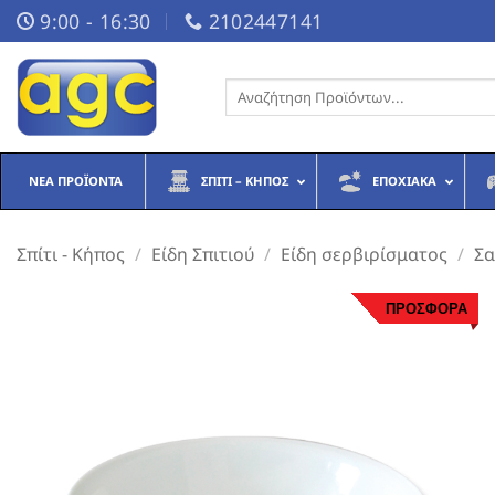
Μετάβαση
9:00 - 16:30
2102447141
στο
περιεχόμενο
Αναζήτηση
για:
ΝΈΑ ΠΡΟΪΌΝΤΑ
ΣΠΊΤΙ – ΚΉΠΟΣ
ΕΠΟΧΙΑΚΆ
Σπίτι - Κήπος
/
Είδη Σπιτιού
/
Είδη σερβιρίσματος
/
Σα
ΠΡΟΣΦΟΡΑ