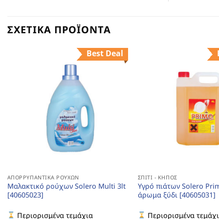
ΣΧΕΤΙΚΆ ΠΡΟΪΌΝΤΑ
Best Deal
ΑΠΟΡΡΥΠΑΝΤΙΚΆ ΡΟΎΧΩΝ
ΣΠΊΤΙ - ΚΉΠΟΣ
Μαλακτικό ρούχων Solero Multi 3lt
Υγρό πιάτων Solero Prim
[40605023]
άρωμα ξύδι [40605031]
Περιορισμένα τεμάχια
Περιορισμένα τεμάχ