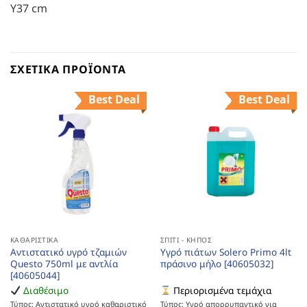
Υ37 cm
ΣΧΕΤΙΚΆ ΠΡΟΪΌΝΤΑ
Best Deal
Best Deal
ΚΑΘΑΡΙΣΤΙΚΆ
ΣΠΊΤΙ - ΚΉΠΟΣ
Αντιστατικό υγρό τζαμιών
Υγρό πιάτων Solero Primo 4lt
Questo 750ml με αντλία
πράσινο μήλο [40605032]
[40605044]
Διαθέσιμο
Περιορισμένα τεμάχια
Τύπος: Αντιστατικό υγρό καθαριστικό
Τύπος: Υγρό απορρυπαντικό για