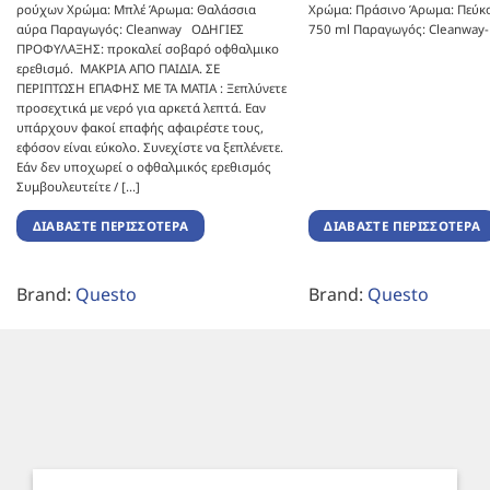
ρούχων Χρώμα: Μπλέ Άρωμα: Θαλάσσια
Χρώμα: Πράσινο Άρωμα: Πεύκο
αύρα Παραγωγός: Cleanway ΟΔΗΓΙΕΣ
750 ml Παραγωγός: Cleanway-
ΠΡΟΦΥΛΑΞΗΣ: προκαλεί σοβαρό οφθαλμικο
ερεθισμό. ΜΑΚΡΙΑ ΑΠΟ ΠΑΙΔΙΑ. ΣΕ
ΠΕΡΙΠΤΩΣΗ ΕΠΑΦΗΣ ΜΕ ΤΑ ΜΑΤΙΑ : Ξεπλύνετε
προσεχτικά με νερό για αρκετά λεπτά. Εαν
υπάρχουν φακοί επαφής αφαιρέστε τους,
εφόσον είναι εύκολο. Συνεχίστε να ξεπλένετε.
Εάν δεν υποχωρεί ο οφθαλμικός ερεθισμός
Συμβουλευτείτε / [...]
ΔΙΑΒΆΣΤΕ ΠΕΡΙΣΣΌΤΕΡΑ
ΔΙΑΒΆΣΤΕ ΠΕΡΙΣΣΌΤΕΡΑ
Brand:
Questo
Brand:
Questo