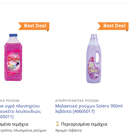
Best Deal
Best Deal
ΚΆ ΡΟΎΧΩΝ
ΑΠΟΡΡΥΠΑΝΤΙΚΆ ΡΟΎΧΩΝ
ive υγρό πλυντηρίου
Μαλακτικό ρούχων Solero 950ml
ουκέτο λουλουδιών,
λεβάντα [40605017]
605011]
μένα τεμάχια
Περιορισμένα τεμάχια
ς τρόπος πλυσίματος ρούχων
Άρωμα: Λεβάντα