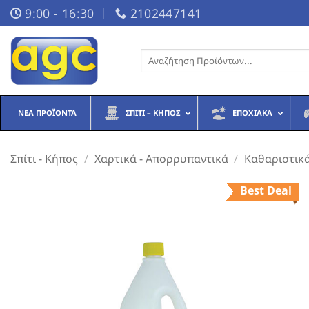
Μετάβαση
9:00 - 16:30
2102447141
στο
περιεχόμενο
Αναζήτηση
για:
ΝΈΑ ΠΡΟΪΌΝΤΑ
ΣΠΊΤΙ – ΚΉΠΟΣ
ΕΠΟΧΙΑΚΆ
Σπίτι - Κήπος
/
Χαρτικά - Απορρυπαντικά
/
Καθαριστικ
Best Deal