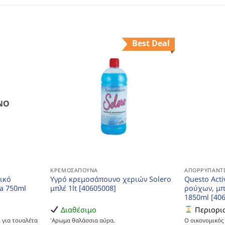
Best Deal
ΝΟ
ΚΡΕΜΟΣΆΠΟΥΝΑ
ΑΠΟΡΡΥΠΑΝΤΙ
ικό
Υγρό κρεμοσάπουνο χεριών Solero
Questo Act
a 750ml
μπλέ 1lt [40605008]
ρούχων, μπ
1850ml [40
Διαθέσιμο
Περιορισ
 για τουαλέτα
'Αρωμα θαλάσσια αύρα.
Ο οικονομικό