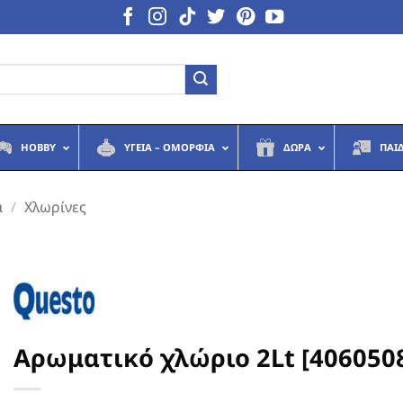
HOBBY
ΥΓΕΙΆ – ΟΜΟΡΦΙΆ
ΔΏΡΑ
ΠΑΙ
ά
/
Χλωρίνες
Αρωματικό χλώριο 2Lt [406050