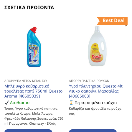
ΣΧΕΤΙΚΆ ΠΡΟΪΌΝΤΑ
Best Deal
ΑΠΟΡΡΥΠΑΝΤΙΚΆ ΜΠΆΝΙΟΥ
ΑΠΟΡΡΥΠΑΝΤΙΚΆ ΡΟΎΧΩΝ
Μπλέ υγρό καθαριστικό
Υγρό πλυντηρίου Questo 4lt
τουαλέτας παπί 750ml Questo
Λευκό σαπούνι Μασσαλίας
Aroma [40605039]
[40605003]
Διαθέσιμο
Περιορισμένα τεμάχια
Τύπος: Υγρό καθαριστικό παπί για
Καθαρίζει και φροντίζει τα ρούχα
τουαλέτα Χρώμα: Μπλε Άρωμα:
σας
Φρεσκάδα θαλάσσης Συσκευασία: 750
ml Παραγωγός: Cleanway - Ελλάς