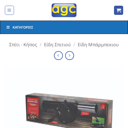
Μετάβαση
στο
περιεχόμενο
ΚΑΤΗΓΟΡΊΕΣ
Σπίτι - Κήπος
/
Είδη Σπιτιού
/
Είδη Μπάρμπεκιου