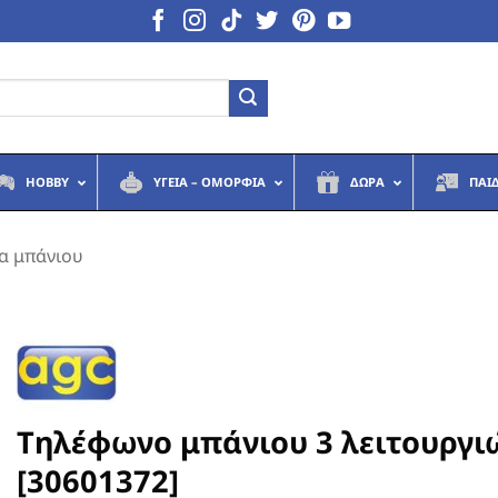
HOBBY
ΥΓΕΙΆ – ΟΜΟΡΦΙΆ
ΔΏΡΑ
ΠΑΙ
α μπάνιου
Τηλέφωνο μπάνιου 3 λειτουργι
[30601372]