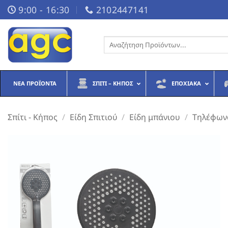
Μετάβαση
9:00 - 16:30
2102447141
στο
περιεχόμενο
Αναζήτηση
για:
ΝΈΑ ΠΡΟΪΌΝΤΑ
ΣΠΊΤΙ – ΚΉΠΟΣ
ΕΠΟΧΙΑΚΆ
Σπίτι - Κήπος
/
Είδη Σπιτιού
/
Είδη μπάνιου
/
Τηλέφων