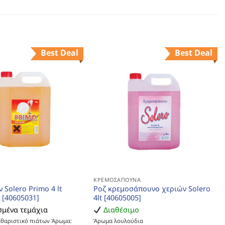
Best Deal
Best Deal
Σ
ΚΡΕΜΟΣΆΠΟΥΝΑ
 Solero Primo 4 lt
Ροζ κρεμοσάπουνο χεριών Solero
 [40605031]
4lt [40605005]
μένα τεμάχια
Διαθέσιμο
αθαριστικό πιάτων Άρωμα:
Άρωμα λουλούδια