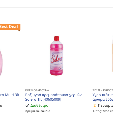
Best Deal
ΚΡΕΜΟΣΆΠΟΥΝΑ
ΣΠΊΤΙ - ΚΉΠΟ
o Multi 3lt
Ροζ υγρό κρεμοσάπουνο χεριών
Υγρό πιάτων
Solero 1lt [40605009]
άρωμα ξύδι
ια
Διαθέσιμο
Περιορισ
Άρωμα λουλούδια
Τύπος: Υγρό κ