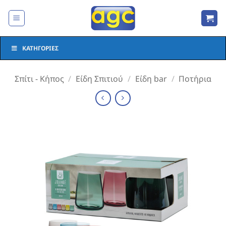
Μετάβαση
στο
περιεχόμενο
ΚΑΤΗΓΟΡΊΕΣ
Σπίτι - Κήπος
/
Είδη Σπιτιού
/
Είδη bar
/
Ποτήρια