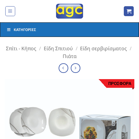
Μετάβαση
στο
περιεχόμενο
ΚΑΤΗΓΟΡΊΕΣ
Σπίτι - Κήπος
/
Είδη Σπιτιού
/
Είδη σερβιρίσματος
/
Πιάτα
ΠΡΟΣΦΟΡΑ