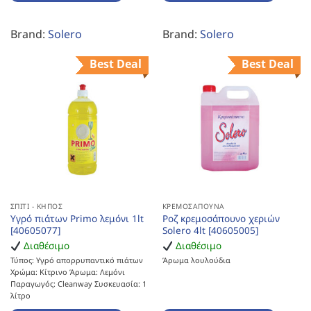
Brand:
Solero
Brand:
Solero
Best Deal
Best Deal
ΣΠΊΤΙ - ΚΉΠΟΣ
ΚΡΕΜΟΣΆΠΟΥΝΑ
Υγρό πιάτων Primo λεμόνι 1lt
Ροζ κρεμοσάπουνο χεριών
[40605077]
Solero 4lt [40605005]
Διαθέσιμο
Διαθέσιμο
Τύπος: Υγρό απορρυπαντικό πιάτων
Άρωμα λουλούδια
Χρώμα: Κίτρινο Άρωμα: Λεμόνι
Παραγωγός: Cleanway Συσκευασία: 1
λίτρο