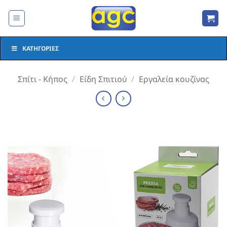
Μετάβαση
στο
περιεχόμενο
ΚΑΤΗΓΟΡΊΕΣ
Σπίτι - Κήπος
/
Είδη Σπιτιού
/
Εργαλεία κουζίνας