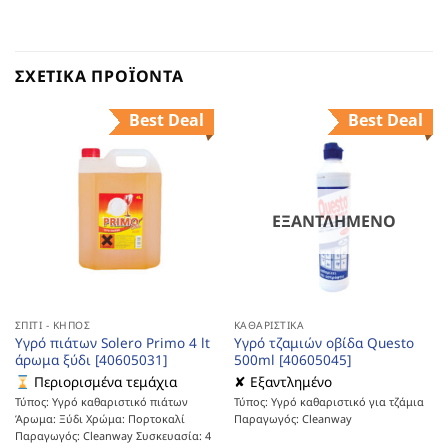
ΣΧΕΤΙΚΆ ΠΡΟΪΌΝΤΑ
Best Deal
Best Deal
ΕΞΑΝΤΛΗΜΈΝΟ
ΣΠΊΤΙ - ΚΉΠΟΣ
ΚΑΘΑΡΙΣΤΙΚΆ
Υγρό πιάτων Solero Primo 4 lt
Υγρό τζαμιών οβίδα Questo
άρωμα ξύδι [40605031]
500ml [40605045]
Περιορισμένα τεμάχια
✘ Εξαντλημένο
Τύπος: Υγρό καθαριστικό πιάτων
Τύπος: Υγρό καθαριστικό για τζάμια
Άρωμα: Ξύδι Χρώμα: Πορτοκαλί
Παραγωγός: Cleanway
Παραγωγός: Cleanway Συσκευασία: 4