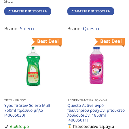
λίτρα
ΔΙΑΒΆΣΤΕ ΠΕΡΙΣΣΌΤΕΡΑ
ΔΙΑΒΆΣΤΕ ΠΕΡΙΣΣΌΤΕΡΑ
Brand:
Solero
Brand:
Questo
Best Deal
Best Deal
ΣΠΊΤΙ - ΚΉΠΟΣ
ΑΠΟΡΡΥΠΑΝΤΙΚΆ ΡΟΎΧΩΝ
Υγρό πιάτων Solero Multi
Questo Active υγρό
750ml πράσινο μήλο
πλυντηρίου ρούχων, μπουκέτο
[40605030]
λουλουδιών, 1850ml
[40605011]
Διαθέσιμο
Περιορισμένα τεμάχια