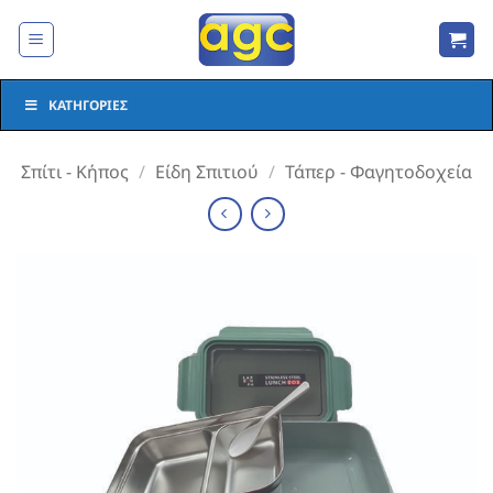
Μετάβαση
στο
περιεχόμενο
ΚΑΤΗΓΟΡΊΕΣ
Σπίτι - Κήπος
/
Είδη Σπιτιού
/
Τάπερ - Φαγητοδοχεία