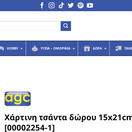
HOBBY
ΥΓΕΙΆ – ΟΜΟΡΦΙΆ
ΔΏΡΑ
ΠΑΙ
Χάρτινη τσάντα δώρου 15x21c
[00002254-1]