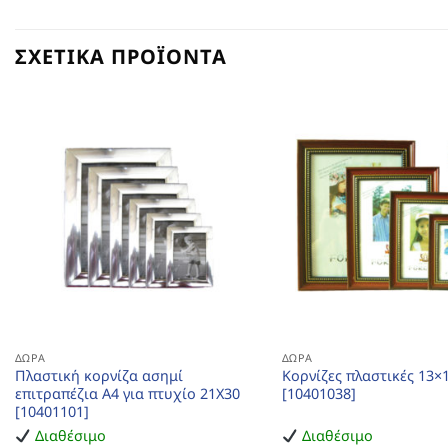
ΣΧΕΤΙΚΆ ΠΡΟΪΌΝΤΑ
ΔΏΡΑ
ΔΏΡΑ
Πλαστική κορνίζα ασημί
Κορνίζες πλαστικές 13×1
επιτραπέζια Α4 για πτυχίο 21Χ30
[10401038]
[10401101]
Διαθέσιμο
Διαθέσιμο