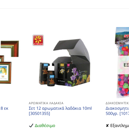
Ε
ΑΡΩΜΑΤΙΚΆ ΛΑΔΆΚΙΑ
ΔΙΑΚΟΣΜΗΤΙΚ
8 εκ
Σετ 12 αρωματικά λαδάκια 10ml
Διακοσμητι
[30501355]
500γρ. [101
Διαθέσιμο
✘ Εξαντλημ