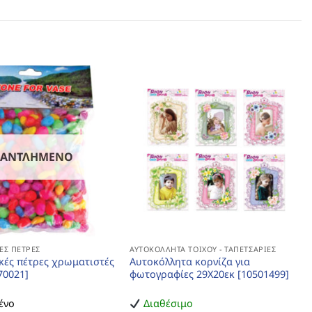
ΞΑΝΤΛΗΜΈΝΟ
ΈΣ ΠΈΤΡΕΣ
ΑΥΤΟΚΌΛΛΗΤΑ ΤΟΊΧΟΥ - ΤΑΠΕΤΣΑΡΊΕΣ
κές πέτρες χρωματιστές
Αυτοκόλλητα κορνίζα για
70021]
φωτογραφίες 29Χ20εκ [10501499]
ένο
Διαθέσιμο