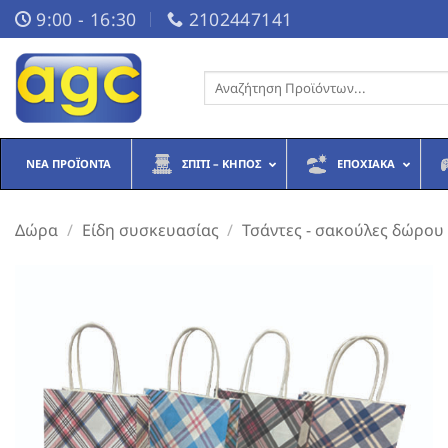
Μετάβαση
9:00 - 16:30
2102447141
στο
περιεχόμενο
Αναζήτηση
για:
ΝΈΑ ΠΡΟΪΌΝΤΑ
ΣΠΊΤΙ – ΚΉΠΟΣ
ΕΠΟΧΙΑΚΆ
Δώρα
/
Είδη συσκευασίας
/
Τσάντες - σακούλες δώρου