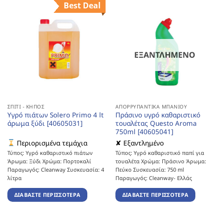
Best Deal
ΕΞΑΝΤΛΗΜΈΝΟ
ΣΠΊΤΙ - ΚΉΠΟΣ
ΑΠΟΡΡΥΠΑΝΤΙΚΆ ΜΠΆΝΙΟΥ
Υγρό πιάτων Solero Primo 4 lt
Πράσινο υγρό καθαριστικό
άρωμα ξύδι [40605031]
τουαλέτας Questo Aroma
750ml [40605041]
Περιορισμένα τεμάχια
✘ Εξαντλημένο
Τύπος: Υγρό καθαριστικό πιάτων
Τύπος: Υγρό καθαριστικό παπί για
Άρωμα: Ξύδι Χρώμα: Πορτοκαλί
τουαλέτα Χρώμα: Πράσινο Άρωμα:
Παραγωγός: Cleanway Συσκευασία: 4
Πεύκο Συσκευασία: 750 ml
λίτρα
Παραγωγός: Cleanway- Ελλάς
ΔΙΑΒΆΣΤΕ ΠΕΡΙΣΣΌΤΕΡΑ
ΔΙΑΒΆΣΤΕ ΠΕΡΙΣΣΌΤΕΡΑ