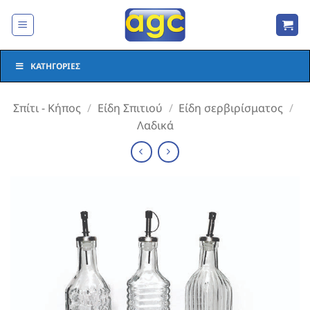
Μετάβαση
στο
περιεχόμενο
ΚΑΤΗΓΟΡΊΕΣ
Σπίτι - Κήπος
/
Είδη Σπιτιού
/
Είδη σερβιρίσματος
/
Λαδικά