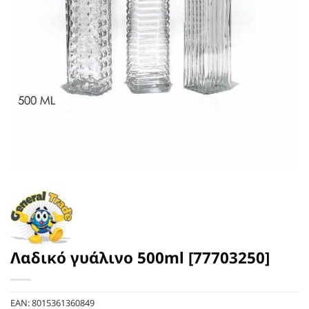
Λαδικό γυάλινο 500ml [77703250]
EAN:
8015361360849