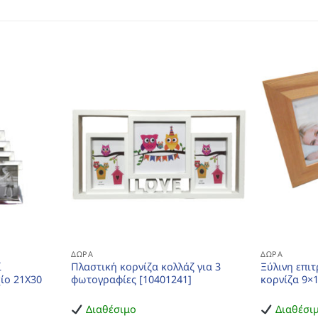
ΔΏΡΑ
ΔΏΡΑ
ί
Πλαστική κορνίζα κολλάζ για 3
Ξύλινη επιτ
χίο 21Χ30
φωτογραφίες [10401241]
κορνίζα 9×
Διαθέσιμο
Διαθέσι