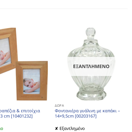
ΕΞΑΝΤΛΗΜΈΝΟ
ΔΏΡΑ
ραπέζια & επιτοίχια
Φοντανιέρα γυάλινη με καπάκι –
13 cm [10401232]
14×9,5cm [00203167]
μο
✘ Εξαντλημένο