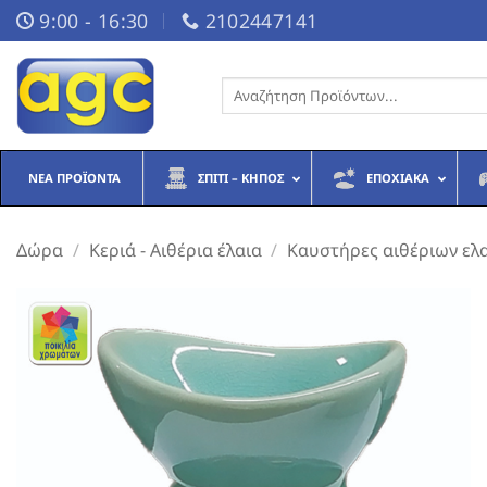
Μετάβαση
9:00 - 16:30
2102447141
στο
περιεχόμενο
Αναζήτηση
για:
ΝΈΑ ΠΡΟΪΌΝΤΑ
ΣΠΊΤΙ – ΚΉΠΟΣ
ΕΠΟΧΙΑΚΆ
Δώρα
/
Κεριά - Αιθέρια έλαια
/
Καυστήρες αιθέριων ελ