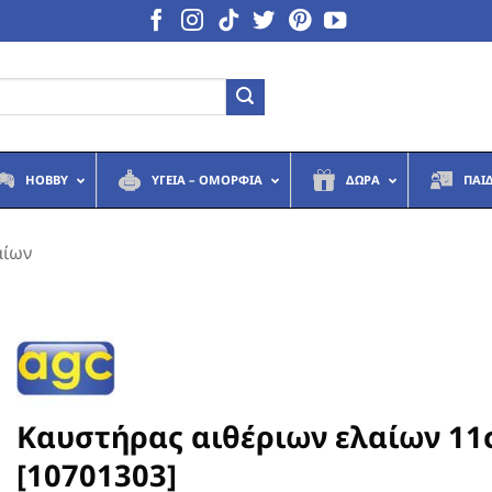
HOBBY
ΥΓΕΙΆ – ΟΜΟΡΦΙΆ
ΔΏΡΑ
ΠΑΙ
αίων
Καυστήρας αιθέριων ελαίων 1
[10701303]