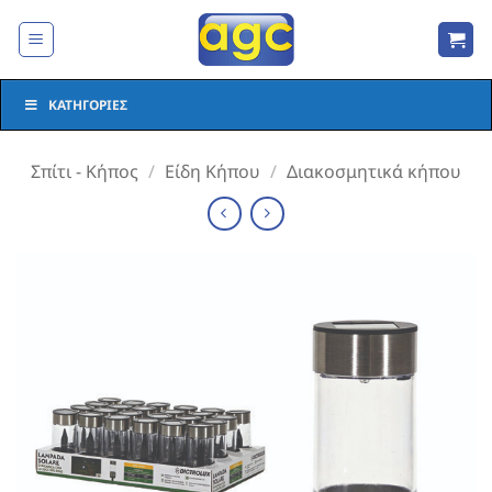
Μετάβαση
στο
περιεχόμενο
ΚΑΤΗΓΟΡΊΕΣ
Σπίτι - Κήπος
/
Είδη Κήπου
/
Διακοσμητικά κήπου