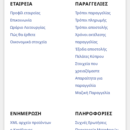
ΕΤΑΙΡΕΊΑ
ΠΑΡΑΓΓΕΛΊΕΣ
Προφίλ εταιρείας
Τρόποι παραγγελίας
Επικοινωνία
Τρόποι πληρωμής
Ωράριο Λειτουργίας
Τρόποι αποστολής
Πώς θα έρθετε
Χρόνοι εκτέλεσης
Οικονομικά στοιχεία
παραγγελίας
Έξοδα αποστολής
Πελάτες Κύπρου
Στοιχεία που
χρειαζόμαστε
Απαραίτητα για
παραγγελία
Μαζική Παραγγελία
ΕΝΗΜΈΡΩΣΗ
ΠΛΗΡΟΦΟΡΊΕΣ
XML αρχείο προϊόντων
Συχνές Ερωτήσεις
e-Κατάλογος
Πρακτορεία Μεταφορών