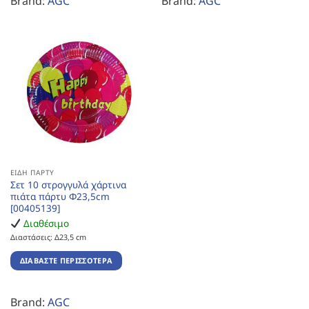
Brand:
AGC
Brand:
AGC
ΕΊΔΗ ΠΆΡΤΥ
Σετ 10 στρογγυλά χάρτινα
πιάτα πάρτυ Φ23,5cm
[00405139]
Διαθέσιμο
Διαστάσεις: Δ23,5 cm
ΔΙΑΒΆΣΤΕ ΠΕΡΙΣΣΌΤΕΡΑ
Brand:
AGC