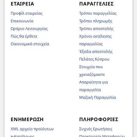
ΕΤΑΙΡΕΊΑ
ΠΑΡΑΓΓΕΛΊΕΣ
Προφίλ εταιρείας
Τρόποι παραγγελίας
Επικοινωνία
Τρόποι πληρωμής
Ωράριο Λειτουργίας
Τρόποι αποστολής
Πώς θα έρθετε
Χρόνοι εκτέλεσης
Οικονομικά στοιχεία
παραγγελίας
Έξοδα αποστολής
Πελάτες Κύπρου
Στοιχεία που
χρειαζόμαστε
Απαραίτητα για
παραγγελία
Μαζική Παραγγελία
ΕΝΗΜΈΡΩΣΗ
ΠΛΗΡΟΦΟΡΊΕΣ
XML αρχείο προϊόντων
Συχνές Ερωτήσεις
e-Κατάλογος
Πρακτορεία Μεταφορών