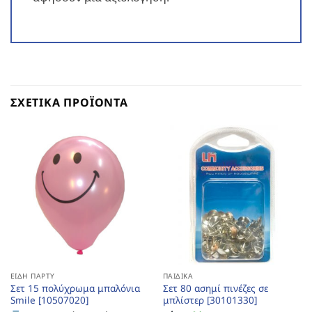
ΣΧΕΤΙΚΆ ΠΡΟΪΌΝΤΑ
ΕΊΔΗ ΠΆΡΤΥ
ΠΑΙΔΙΚΆ
Σετ 15 πολύχρωμα μπαλόνια
Σετ 80 ασημί πινέζες σε
Smile [10507020]
μπλίστερ [30101330]