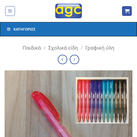
Μετάβαση
στο
περιεχόμενο
ΚΑΤΗΓΟΡΊΕΣ
Παιδικά
/
Σχολικά είδη
/
Γραφική ύλη