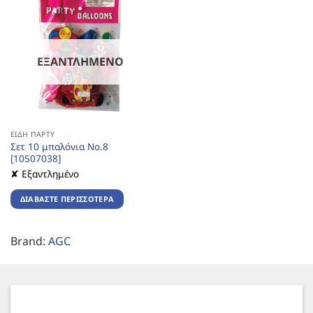
ΕΞΑΝΤΛΗΜΈΝΟ
ΕΊΔΗ ΠΆΡΤΥ
Σετ 10 μπαλόνια Νο.8
[10507038]
✘ Εξαντλημένο
ΔΙΑΒΆΣΤΕ ΠΕΡΙΣΣΌΤΕΡΑ
Brand:
AGC