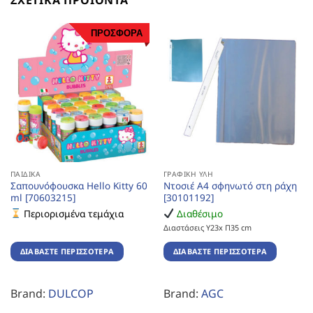
ΠΡΟΣΦΟΡΑ
ΠΑΙΔΙΚΆ
ΓΡΑΦΙΚΉ ΎΛΗ
Σαπουνόφουσκα Hello Kitty 60
Ντοσιέ Α4 σφηνωτό στη ράχη
ml [70603215]
[30101192]
Περιορισμένα τεμάχια
Διαθέσιμο
Διαστάσεις Υ23x Π35 cm
ΔΙΑΒΆΣΤΕ ΠΕΡΙΣΣΌΤΕΡΑ
ΔΙΑΒΆΣΤΕ ΠΕΡΙΣΣΌΤΕΡΑ
Brand:
DULCOP
Brand:
AGC