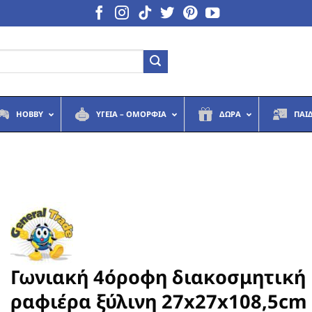
HOBBY
ΥΓΕΙΆ – ΟΜΟΡΦΙΆ
ΔΏΡΑ
ΠΑΙ
Γωνιακή 4όροφη διακοσμητική
ραφιέρα ξύλινη 27x27x108,5cm