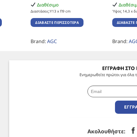
Διαθέσιμο
Διαθέσι
Διαστάσεις:Υ13 x Π9 cm
Ύψος 14,3 x δ
ΔΙΑΒΆΣΤΕ ΠΕΡΙΣΣΌΤΕΡΑ
ΔΙΑΒΆΣΤΕ 
Brand:
AGC
Brand:
AG
ΕΓΓΡΑΦΗ ΣΤΟ
Ενημερωθείτε πρώτοι για όλα τ
ΕΓΓΡ
Ακολουθήστε: