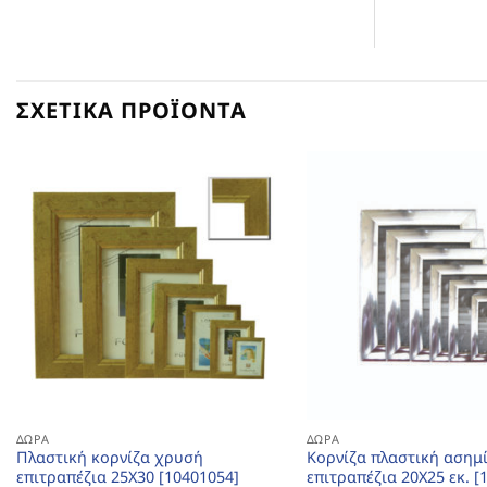
ΣΧΕΤΙΚΆ ΠΡΟΪΌΝΤΑ
ΔΏΡΑ
ΔΏΡΑ
Πλαστική κορνίζα χρυσή
Κορνίζα πλαστική ασημ
επιτραπέζια 25Χ30 [10401054]
επιτραπέζια 20Χ25 εκ. [