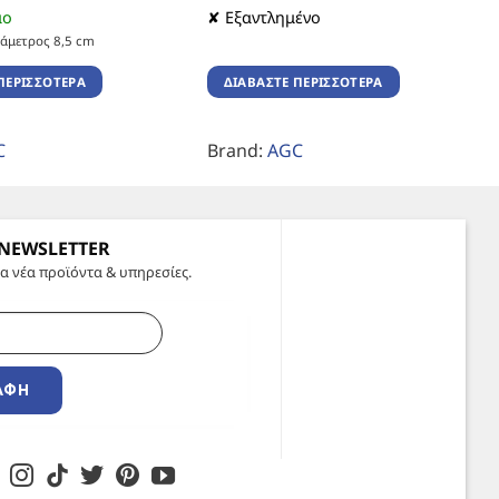
μο
✘ Εξαντλημένο
ιάμετρος 8,5 cm
ΠΕΡΙΣΣΌΤΕΡΑ
ΔΙΑΒΆΣΤΕ ΠΕΡΙΣΣΌΤΕΡΑ
C
Brand:
AGC
 NEWSLETTER
α νέα προϊόντα & υπηρεσίες.
ΑΦΉ