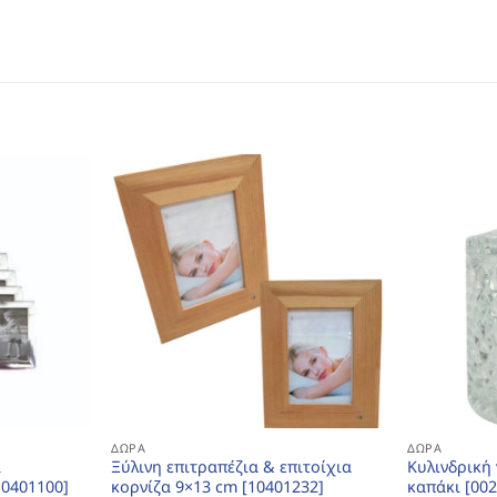
ΔΏΡΑ
ΔΏΡΑ
ί
Ξύλινη επιτραπέζια & επιτοίχια
Κυλινδρική
10401100]
κορνίζα 9×13 cm [10401232]
καπάκι [00