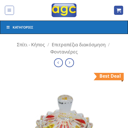
Μετάβαση
στο
περιεχόμενο
ΚΑΤΗΓΟΡΊΕΣ
Σπίτι - Κήπος
/
Επιτραπέζια διακόσμηση
/
Φοντανιέρες
Best Deal