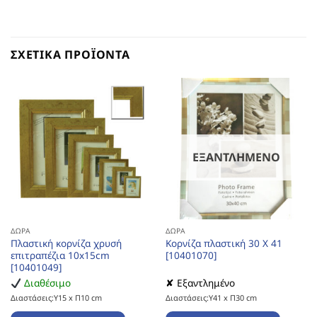
ΣΧΕΤΙΚΆ ΠΡΟΪΌΝΤΑ
ΕΞΑΝΤΛΗΜΈΝΟ
ΔΏΡΑ
ΔΏΡΑ
Πλαστική κορνίζα χρυσή
Κορνίζα πλαστική 30 Χ 41
επιτραπέζια 10x15cm
[10401070]
[10401049]
Διαθέσιμο
✘ Εξαντλημένο
Διαστάσεις:Υ15 x Π10 cm
Διαστάσεις:Υ41 x Π30 cm