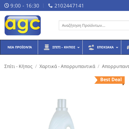
Μετάβαση
9:00 - 16:30
2102447141
στο
περιεχόμενο
Αναζήτηση
για:
ΝΈΑ ΠΡΟΪΌΝΤΑ
ΣΠΊΤΙ – ΚΉΠΟΣ
ΕΠΟΧΙΑΚΆ
Σπίτι - Κήπος
/
Χαρτικά - Απορρυπαντικά
/
Απορρυπαντ
Best Deal