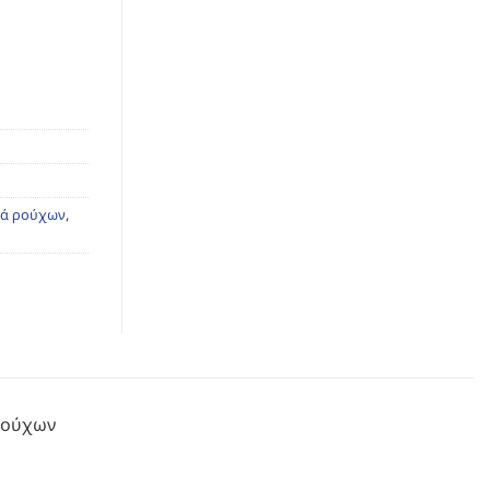
κά ρούχων
,
 ρούχων