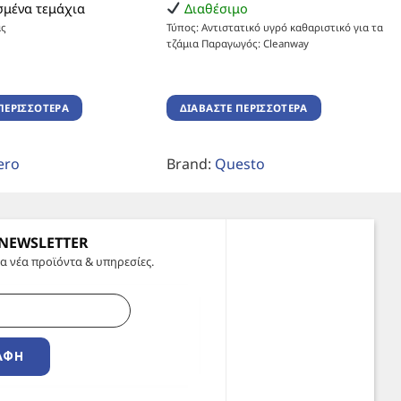
μένα τεμάχια
Διαθέσιμο
ας
Τύπος: Αντιστατικό υγρό καθαριστικό για τα
τζάμια Παραγωγός: Cleanway
ΠΕΡΙΣΣΌΤΕΡΑ
ΔΙΑΒΆΣΤΕ ΠΕΡΙΣΣΌΤΕΡΑ
ero
Brand:
Questo
 NEWSLETTER
α νέα προϊόντα & υπηρεσίες.
ΑΦΉ