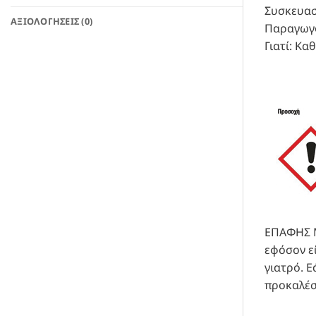
Συσκευασί
ΑΞΙΟΛΟΓΉΣΕΙΣ (0)
Παραγωγό
Γιατί: Κα
ΕΠΑΦΗΣ Μ
εφόσον εί
γιατρό. Ε
προκαλέσ