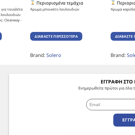
Περιορισμένα τεμάχια
Περιορισ
 για τουαλέτα
Άρωμα μπουκέτο λουλουδιών
Άρωμα καρύδ
 λουλουδιών
ς: Cleanway -
ΔΙΑΒΆΣΤΕ ΠΕΡΙΣΣΌΤΕΡΑ
ΔΙΑΒΆΣΤΕ 
Brand:
Solero
Brand:
Sol
ΕΓΓΡΑΦΗ ΣΤΟ
Ενημερωθείτε πρώτοι για όλα τ
ΕΓΓΡ